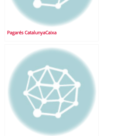
Pagarés CatalunyaCaixa