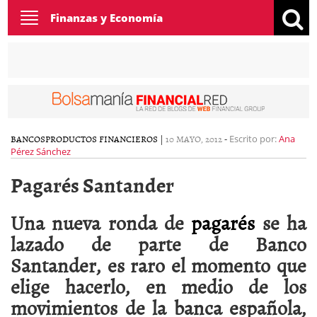
Toggle
Finanzas y Economía
navigation
BANCOS
PRODUCTOS FINANCIEROS
|
10 MAYO, 2012
-
Escrito por:
Ana
Pérez Sánchez
Pagarés Santander
Una nueva ronda de
pagarés
se ha
lazado de parte de Banco
Santander, es raro el momento que
elige hacerlo, en medio de los
movimientos de la banca española,