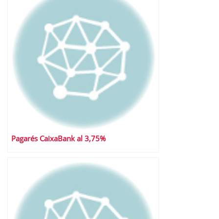
Pagarés CaixaBank al 3,75%