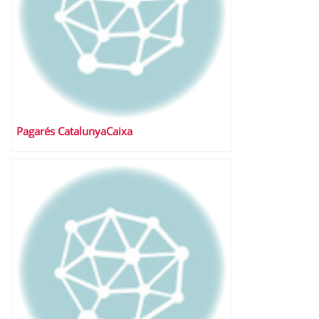
Pagarés CatalunyaCaixa