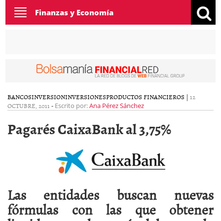
Toggle
Finanzas y Economía
navigation
BANCOS
INVERSION
INVERSIONES
PRODUCTOS FINANCIEROS
|
12
OCTUBRE, 2011
-
Escrito por:
Ana Pérez Sánchez
Pagarés CaixaBank al 3,75%
Las entidades buscan nuevas
fórmulas con las que obtener