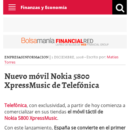
Toggle
Finanzas y Economía
navigation
EMPRESAS
INFORMACION
|
1 DICIEMBRE, 2008
-
Escrito por:
Matias
Torres
Nuevo móvil Nokia 5800
XpressMusic de Telefónica
Telefónica
, con exclusividad, a partir de hoy comienza a
comercializar en sus tiendas
el móvil táctil de
Nokia 5800 XpressMusic
.
Con este lanzamiento,
España se convierte en el primer