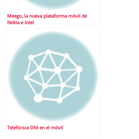
Meego, la nueva plataforma móvil de
Nokia e Intel
Telefónica DNI en el móvil