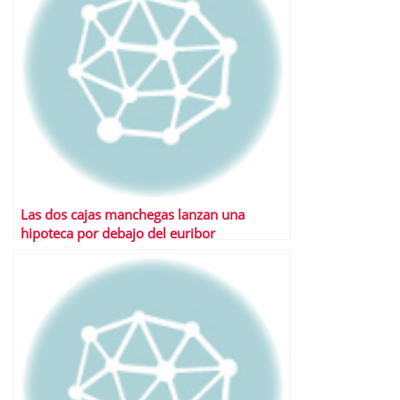
Las dos cajas manchegas lanzan una
hipoteca por debajo del euribor