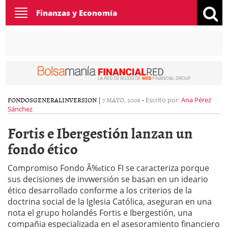
Toggle
Finanzas y Economía
navigation
FONDOS
GENERAL
INVERSION
|
7 MAYO, 2006
-
Escrito por:
Ana Pérez
Sánchez
Fortis e Ibergestión lanzan un
fondo ético
Compromiso Fondo Ã‰tico FI se caracteriza porque
sus decisiones de invwersión se basan en un ideario
ético desarrollado conforme a los criterios de la
doctrina social de la Iglesia Católica, aseguran en una
nota el grupo holandés Fortis e Ibergestión, una
compañia especializada en el asesoramiento financiero