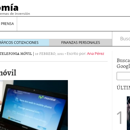
omía
temas de inversión
 PRENSA
Busca
RÁFICOS COTIZACIONES
FINANZAS PERSONALES
TELEFONIA MÓVIL
|
19 FEBRERO, 2011
-
Escrito por:
Ana Pérez
Busca
Goog
móvil
ÚLTI
gilidad: ¿Por qué el Préstamo Promotor privado
12 de diciembre de 2025
mo aprovechar esta opción para gestionar tus
re de 2025
ambién es una decisión financiera: cómo anticiparte