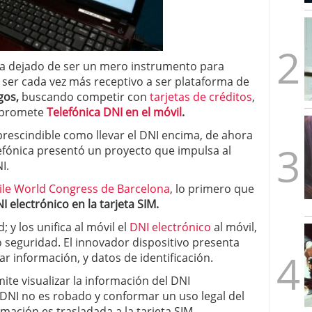
mbre de 2025
ware punto de venta?
3 de octubre de 2025
ha dejado de ser un mero instrumento para
ser cada vez más receptivo a ser plataforma de
gos,
buscando competir con
tarjetas de créditos
,
e promete
Telefónica DNI en el móvil
.
prescindible como llevar el DNI encima, de ahora
efónica presentó un proyecto que impulsa al
I.
le World Congress de Barcelona
, lo primero que
I electrónico en la tarjeta SIM.
 y los unifica al móvil el
DNI electrónico
al móvil,
seguridad. El innovador dispositivo presenta
r información, y datos de identificación.
ite visualizar la información del DNI
DNI no es robado y conformar un uso legal del
rmación es trasladada a la tarjeta SIM.