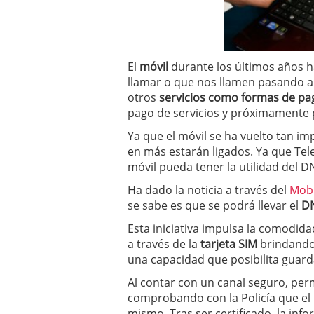
a los costes
21 de novie
¿Cuánto cuesta un soft
El
móvil
durante los últimos años 
llamar o que nos llamen pasando a 
otros
servicios como formas de pa
pago de servicios y próximament
Ya que el móvil se ha vuelto tan im
en más estarán ligados. Ya que Tel
móvil pueda tener la utilidad del DN
Ha dado la noticia a través del
Mobi
se sabe es que se podrá llevar el
DN
Esta iniciativa impulsa la comodidad;
a través de la
tarjeta SIM
brindando 
una capacidad que posibilita guarda
Al contar con un canal seguro, perm
comprobando con la Policía que el 
mismo. Tras ser certificado, la info