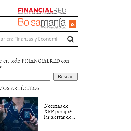
r en:
r en todo FINANCIALRED con
le
MOS ARTÍCULOS
Noticias de
XRP por qué
las alertas de...