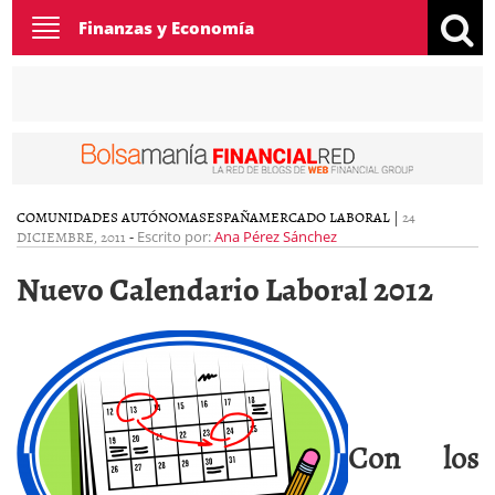
Toggle
Finanzas y Economía
navigation
COMUNIDADES AUTÓNOMAS
ESPAÑA
MERCADO LABORAL
|
24
DICIEMBRE, 2011
-
Escrito por:
Ana Pérez Sánchez
Nuevo Calendario Laboral 2012
Con los