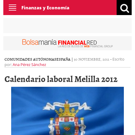
Toggle
Finanzas y Economía
navigation
COMUNIDADES AUTÓNOMAS
ESPAÑA
|
30 NOVIEMBRE, 2011
-
Escrito
por:
Ana Pérez Sánchez
Calendario laboral Melilla 2012