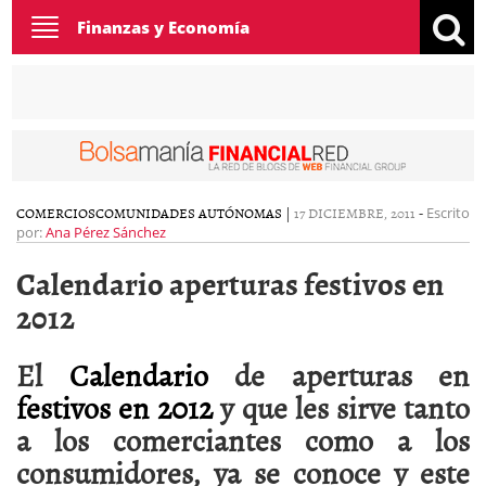
Toggle
Finanzas y Economía
navigation
COMERCIOS
COMUNIDADES AUTÓNOMAS
|
17 DICIEMBRE, 2011
-
Escrito
por:
Ana Pérez Sánchez
Calendario aperturas festivos en
2012
El
Calendario
de aperturas en
festivos en 2012
y que les sirve tanto
a los comerciantes como a los
consumidores, ya se conoce y este