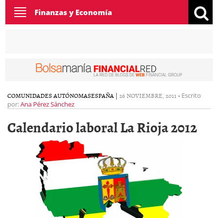
Toggle
Finanzas y Economía
navigation
COMUNIDADES AUTÓNOMAS
ESPAÑA
|
26 NOVIEMBRE, 2011
-
Escrito
por:
Ana Pérez Sánchez
Calendario laboral La Rioja 2012