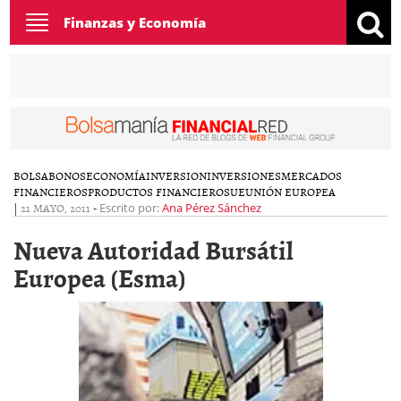
Toggle
Finanzas y Economía
navigation
BOLSA
BONOS
ECONOMÍA
INVERSION
INVERSIONES
MERCADOS
FINANCIEROS
PRODUCTOS FINANCIEROS
UE
UNIÓN EUROPEA
|
21 MAYO, 2011
-
Escrito por:
Ana Pérez Sánchez
Nueva Autoridad Bursátil
Europea (Esma)