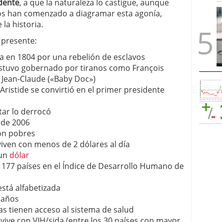
dente
, a que la naturaleza lo castigue, aunque
s han comenzado a diagramar esta agonía,
la historia.
 presente:
ia en 1804 por una rebelión de esclavos
 estuvo gobernado por tiranos como François
, Jean-Claude («Baby Doc»)
Aristide se convirtió en el primer presidente
tar lo derrocó
sde 2006
son pobres
viven con menos de 2 dólares al día
 un
dólar
e 177 países en el Índice de Desarrollo Humano de
está alfabetizada
 años
as tienen acceso al sistema de salud
 vive con VIH/sida (entre los 30 países con mayor