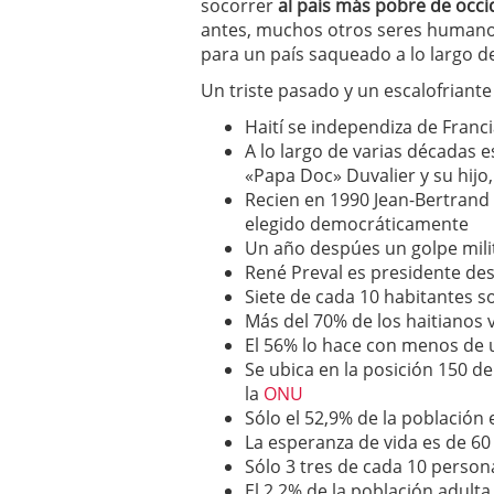
socorrer
al país más pobre de occi
antes, muchos otros seres humano
para un país saqueado a lo largo de 
Un triste pasado y un escalofriante
Haití se independiza de Franc
A lo largo de varias décadas
«Papa Doc» Duvalier y su hijo
Recien en 1990 Jean-Bertrand 
elegido democráticamente
Un año despúes un golpe mili
René Preval es presidente de
Siete de cada 10 habitantes 
Más del 70% de los haitianos 
El 56% lo hace con menos de
Se ubica en la posición 150 d
la
ONU
Sólo el 52,9% de la población 
La esperanza de vida es de 60
Sólo 3 tres de cada 10 person
El 2,2% de la población adulta