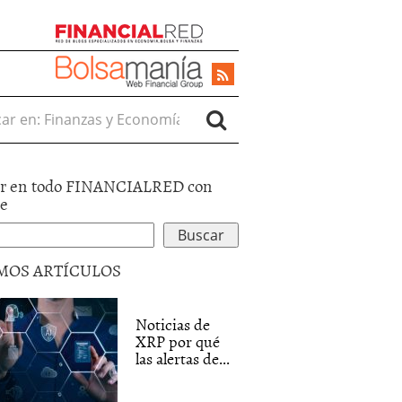
r en:
r en todo FINANCIALRED con
le
MOS ARTÍCULOS
Noticias de
XRP por qué
las alertas de...