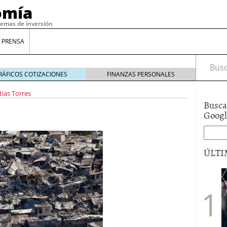
omía
temas de inversión
 PRENSA
Busca
RÁFICOS COTIZACIONES
FINANZAS PERSONALES
ias Torres
Busca
Goog
ÚLTI
gilidad: ¿Por qué el Préstamo Promotor privado
12 de diciembre de 2025
mo aprovechar esta opción para gestionar tus
re de 2025
ambién es una decisión financiera: cómo anticiparte