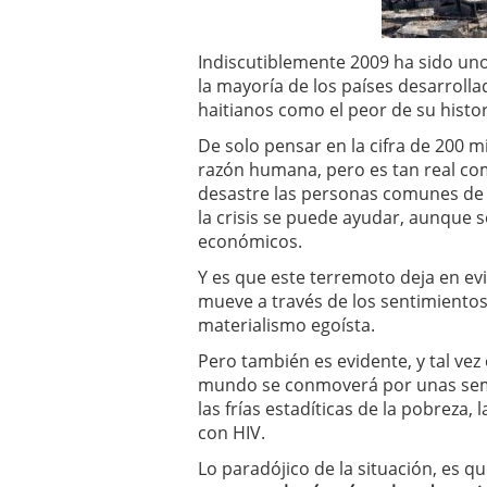
a los costes
21 de novie
¿Cuánto cuesta un soft
Indiscutiblemente 2009 ha sido un
la mayoría de los países desarrolla
haitianos como el peor de su histor
De solo pensar en la cifra de 200 m
razón humana, pero es tan real co
desastre las personas comunes de
la crisis se puede ayudar, aunque
económicos.
Y es que este terremoto deja en evi
mueve a través de los sentimientos, 
materialismo egoísta.
Pero también es evidente, y tal vez
mundo se conmoverá por unas seman
las frías estadíticas de la pobreza,
con HIV.
Lo paradójico de la situación, es 