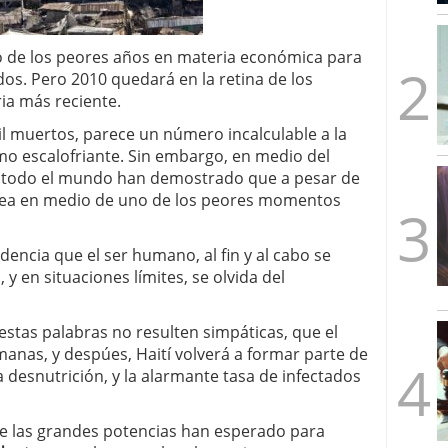
mbre de 2025
ware punto de venta?
3 de octubre de 2025
o de los peores años en materia económica para
dos. Pero 2010 quedará en la retina de los
ia más reciente.
il muertos, parece un número incalculable a la
mo escalofriante. Sin embargo, en medio del
 todo el mundo han demostrado que a pesar de
 sea en medio de uno de los peores momentos
dencia que el ser humano, al fin y al cabo se
y en situaciones límites, se olvida del
 estas palabras no resulten simpáticas, que el
as, y despúes, Haití volverá a formar parte de
 la desnutrición, y la alarmante tasa de infectados
que las grandes potencias han esperado para