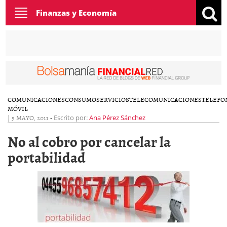
Toggle
Finanzas y Economía
navigation
COMUNICACIONES
CONSUMO
SERVICIOS
TELECOMUNICACIONES
TELEFO
MÓVIL
|
5 MAYO, 2011
-
Escrito por:
Ana Pérez Sánchez
No al cobro por cancelar la
portabilidad