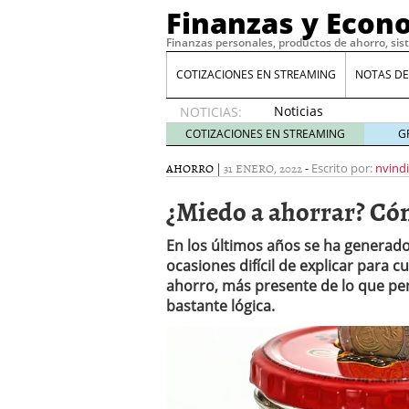
Finanzas y Econ
Finanzas personales, productos de ahorro, sis
COTIZACIONES EN STREAMING
NOTAS DE
Noticias
NOTICIAS:
de XRP
COTIZACIONES EN STREAMING
G
por qué
las
AHORRO
|
31 ENERO, 2022
-
Escrito por:
nvindi
alertas
¿Miedo a ahorrar? Có
de
whales
suelen
En los últimos años se ha generado
llegar
ocasiones difícil de explicar para cu
tarde
16
ahorro, más presente de lo que pen
de abril
bastante lógica.
de 2026
Comparativa Costes vs A
acelera la rentabilidad?
Meses sin intereses: Có
compras
24 de noviemb
Planificar tu herencia t