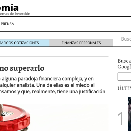
omía
temas de inversión
 PRENSA
Busca
RÁFICOS COTIZACIONES
FINANZAS PERSONALES
Busca
mo superarlo
Goog
 alguna paradoja financiera compleja, y en
alquier analista. Una de ellas es el miedo al
ÚLTI
samos y que, realmente, tiene una justificación
gilidad: ¿Por qué el Préstamo Promotor privado
12 de diciembre de 2025
mo aprovechar esta opción para gestionar tus
re de 2025
ambién es una decisión financiera: cómo anticiparte