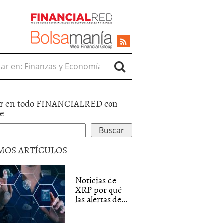
r en:
r en todo FINANCIALRED con
le
MOS ARTÍCULOS
Noticias de
XRP por qué
las alertas de...