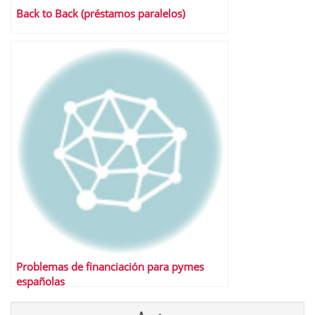
Back to Back (préstamos paralelos)
Problemas de financiación para pymes
españolas