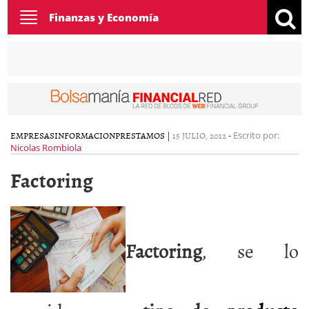
Toggle
Finanzas y Economía
navigation
EMPRESAS
INFORMACION
PRESTAMOS
|
15 JULIO, 2012
-
Escrito por:
Nicolas Rombiola
Factoring
Factoring
, se lo