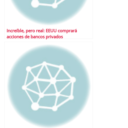
Increíble, pero real: EEUU comprará
acciones de bancos privados