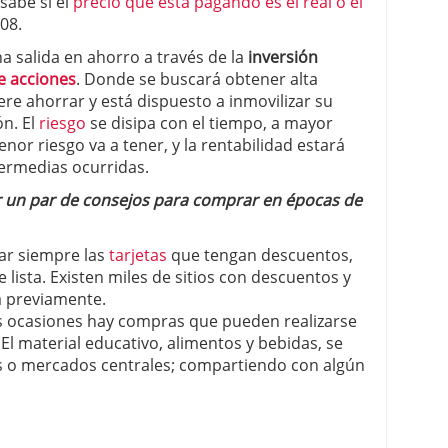
sabe si el
precio que está pagando es el real o el
08.
 salida en ahorro a través de la
inversión
 acciones
. Donde se buscará obtener alta
iere ahorrar y está dispuesto a inmovilizar su
ón. El
riesgo
se disipa con el tiempo, a mayor
nor riesgo va a tener, y la rentabilidad estará
termedias ocurridas.
ar un par de consejos para comprar en épocas de
izar siempre las
tarjetas
que tengan descuentos,
lista. Existen miles de sitios con descuentos y
a previamente.
as ocasiones hay compras que pueden realizarse
El material educativo, alimentos y bebidas, se
s o mercados centrales; compartiendo con algún