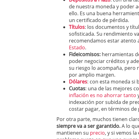
de nuestra moneda y poder ad
ello. Es una buena herramient
un certificado de pérdida.
Títulos
: los documentos y tít
sofisticada. Su rendimiento v
recomendamos estar atento 
Estado
.
Fideicomisos:
herramientas de
poder negociar créditos y ad
su riesgo lo acompaña, pero 
por amplio margen.
Dólares
: con esta moneda si b
Cuotas
: una de las mejores c
inflación es no ahorrar tanto
y
indexación por subida de pre
costar pagar, en términos de 
Por otra parte, muchos tienen clar
siempre va a ser garantido.
A lo qu
mantienen su
precio
, y si vemos la