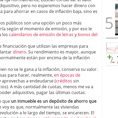
quisitivo, pero no esperemos hacer dinero con
a para ahorrar en casos de inflación baja, sino es
ulos públicos son una opción un poco más
aría según el momento de emisión, y por eso le
a los
calendarios de emisión de letras
y
bonos del
 financiación que utilizan las empresas para
elantar
dinero
. Su rendimiento es mayor, aunque
normalmente están por encima de la inflación
ien no se le gana a la inflación, conserva su valor.
osas para hacer, realmente,
en épocas de
 aprovechas a endeudarse (
créditos
sin
cios). A más cantidad de cuotas, menos me va a
poder adquisitivo, pagar las últimas cuotas.
o que
un inmueble es un depósito de ahorro que
e voy es que, normalmente las viviendas
 evolución a lo largo del tiempo, se encarecen. El