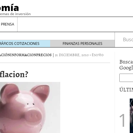
omía
temas de inversión
 PRENSA
Busca
RÁFICOS COTIZACIONES
FINANZAS PERSONALES
ACIÓN
INFORMACION
PRECIOS
|
31 DICIEMBRE, 2010
-
Escrito
Busca
Goog
flacion?
ÚLTI
gilidad: ¿Por qué el Préstamo Promotor privado
12 de diciembre de 2025
mo aprovechar esta opción para gestionar tus
re de 2025
ambién es una decisión financiera: cómo anticiparte