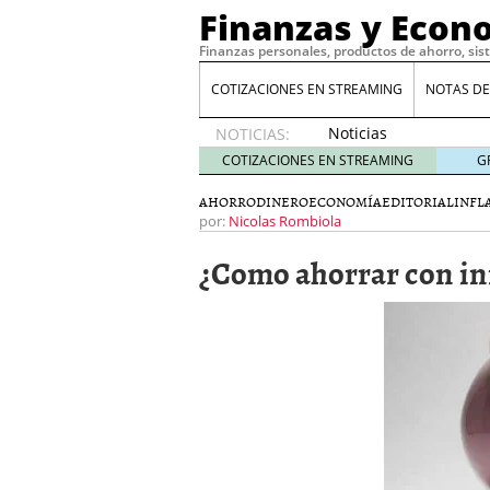
Finanzas y Econ
Finanzas personales, productos de ahorro, sis
COTIZACIONES EN STREAMING
NOTAS DE
Noticias
NOTICIAS:
de XRP
COTIZACIONES EN STREAMING
G
por qué
las
AHORRO
DINERO
ECONOMÍA
EDITORIAL
INFL
alertas
por:
Nicolas Rombiola
de
¿Como ahorrar con in
whales
suelen
llegar
tarde
16
de abril
de 2026
Comparativa Costes vs A
acelera la rentabilidad?
Meses sin intereses: Có
compras
24 de noviemb
Planificar tu herencia t