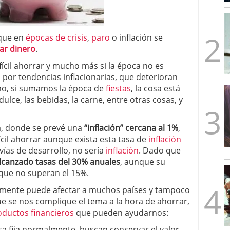
mbre de 2025
ware punto de venta?
3 de octubre de 2025
 que en
épocas de crisis
,
paro
o inflación se
ar dinero
.
ícil ahorrar y mucho más si la época no es
 por tendencias inflacionarias, que deterioran
mo, si sumamos la época de
fiestas
, la cosa está
ce, las bebidas, la carne, entre otras cosas, y
a, donde se prevé una
“inflación” cercana al 1%
,
ícil ahorrar aunque exista esta tasa de
inflación
ías de desarrollo, no sería
inflación
. Dado que
lcanzado tasas del 30% anuales
, aunque su
 que no superan el 15%.
ramente puede afectar a muchos países y tampoco
ue se nos complique el tema a la hora de ahorrar,
oductos financieros
que pueden ayudarnos:
sa fija normalmente, buscan conservar el valor