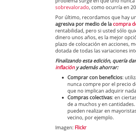
problema surge en que uno nunca 
sobrevalorado
, como ocurría en 20
Por último, recordamos que hay una
agresiva por medio de la
compra de
rentabilidad, pero si usted sólo qu
dinero unos años, es la mejor opci
plazo de colocación en acciones, me
dotada de todas las variaciones in
Finalizando esta edición, quería d
inflación
y además ahorrar:
Comprar con beneficios
: util
nunca compre por el precio de 
que no implican adquirir nad
Compras colectivas
: en ciert
de a muchos y en cantidades. 
pueden realizar en mayorista
vecino, por ejemplo.
Imagen:
Flickr