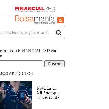
r en:
r en todo FINANCIALRED con
le
MOS ARTÍCULOS
Noticias de
XRP por qué
las alertas de...