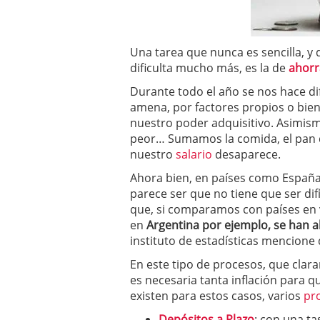
a los costes
21 de novie
¿Cuánto cuesta un soft
Una tarea que nunca es sencilla, y
dificulta mucho más, es la de
ahorr
Durante todo el año se nos hace dif
amena, por factores propios o bien
nuestro poder adquisitivo. Asimis
peor… Sumamos la comida, el pan dul
nuestro
salario
desaparece.
Ahora bien, en países como Españ
parece ser que no tiene que ser dif
que, si comparamos con países en v
en
Argentina por ejemplo, se han a
instituto de estadísticas mencione
En este tipo de procesos, que cla
es necesaria tanta inflación para q
existen para estos casos, varios
pr
Depósitos a Plazo
: con una ta