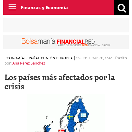
Toggle
Finanzas y Economía
navigation
ECONOMÍA
ESPAÑA
UE
UNIÓN EUROPEA
|
26 SEPTIEMBRE, 2010
-
Escrito
por:
Ana Pérez Sánchez
Los países más afectados por la
crisis