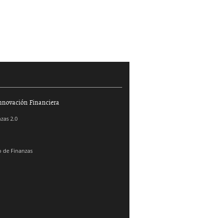
nnovación Financiera
zas 2.0
 de Finanzas