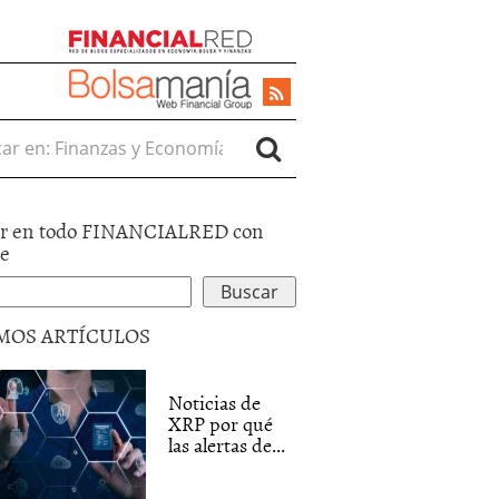
r en:
r en todo FINANCIALRED con
le
MOS ARTÍCULOS
Noticias de
XRP por qué
las alertas de...