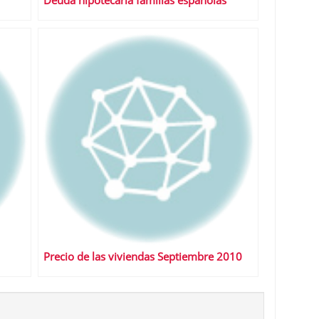
Deuda hipotecaria familias españolas
Precio de las viviendas Septiembre 2010