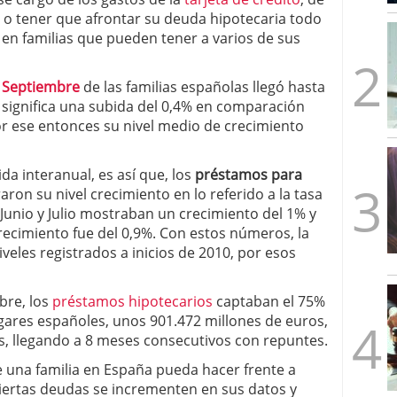
mbre de 2025
s o tener que afrontar su deuda hipotecaria todo
ware punto de venta?
3 de octubre de 2025
 en familias que pueden tener a varios de sus
e Septiembre
de las familias españolas llegó hasta
o significa una subida del 0,4% en comparación
r ese entonces su nivel medio de crecimiento
ida interanual, es así que, los
préstamos para
ron su nivel crecimiento en lo referido a la tasa
unio y Julio mostraban un crecimiento del 1% y
ecimiento fue del 0,9%. Con estos números, la
iveles registrados a inicios de 2010, por esos
bre, los
préstamos hipotecarios
captaban el 75%
ogares españoles, unos 901.472 millones de euros,
s, llegando a 8 meses consecutivos con repuntes.
que una familia en España pueda hacer frente a
iertas deudas se incrementen en sus datos y