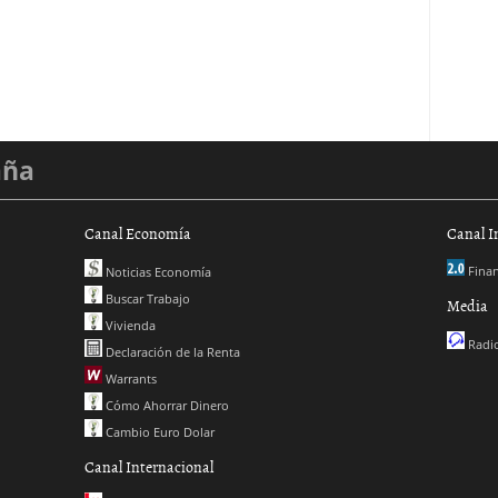
aña
Canal Economía
Canal I
Finan
Noticias Economía
Buscar Trabajo
Media
Vivienda
Radio
Declaración de la Renta
Warrants
Cómo Ahorrar Dinero
Cambio Euro Dolar
Canal Internacional