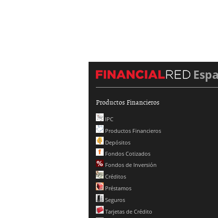
Esp
Productos Financieros
IPC
Productos Financieros
Depósitos
Fondos Cotizados
Fondos de Inversión
Créditos
Préstamos
Seguros
Tarjetas de Crédito