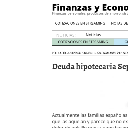
Finanzas y Econ
Finanzas personales, productos de ahorro, sis
COTIZACIONES EN STREAMING
NOTAS DE
Noticias
NOTICIAS:
de XRP
COTIZACIONES EN STREAMING
G
por qué
las
HIPOTECAS
INMUEBLES
PRESTAMOS
VIVIEND
alertas
Deuda hipotecaria Se
de
whales
suelen
llegar
tarde
16
de abril
de 2026
Comparativa Costes vs A
acelera la rentabilidad?
Actualmente las familias españolas
Meses sin intereses: Có
compras
24 de noviemb
que las aquejan y parece que no ex
Planificar tu herencia t
dolor de bolsillo que supone hacer