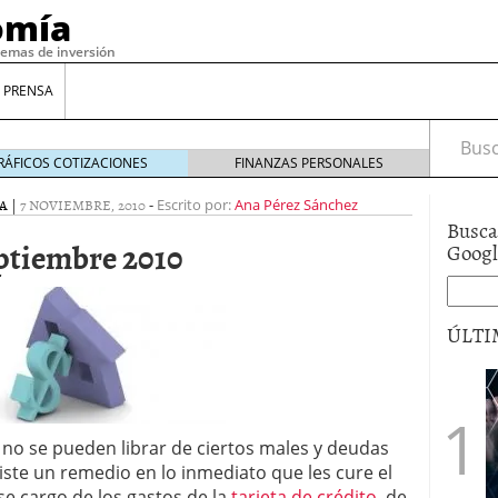
omía
temas de inversión
 PRENSA
Busca
RÁFICOS COTIZACIONES
FINANZAS PERSONALES
A
|
7 NOVIEMBRE, 2010
-
Escrito por:
Ana Pérez Sánchez
Busca
ptiembre 2010
Goog
ÚLTI
gilidad: ¿Por qué el Préstamo Promotor privado
12 de diciembre de 2025
 no se pueden librar de ciertos males y deudas
mo aprovechar esta opción para gestionar tus
re de 2025
iste un remedio en lo inmediato que les cure el
ambién es una decisión financiera: cómo anticiparte
se cargo de los gastos de la
tarjeta de crédito
, de