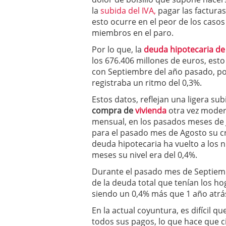
a los costes
21 de novie
la
subida del IVA,
pagar las factura
¿Cuánto cuesta un soft
esto ocurre en el peor de los casos
miembros en el paro.
Por lo que, la
deuda hipotecaria d
los 676.406 millones de euros, est
con Septiembre del año pasado, po
registraba un ritmo del 0,3%.
Estos datos, reflejan una ligera sub
compra de
vivienda
otra vez modera
mensual, en los pasados meses de J
para el pasado mes de Agosto su cr
deuda hipotecaria ha vuelto a los n
meses su nivel era del 0,4%.
Durante el pasado mes de Septiem
de la deuda total que tenían los h
siendo un 0,4% más que 1 año atrá
En la actual coyuntura, es difícil 
todos sus pagos, lo que hace que c