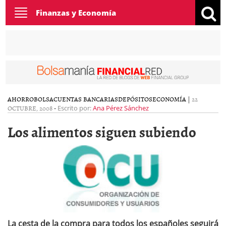
Toggle
Finanzas y Economía
navigation
AHORRO
BOLSA
CUENTAS BANCARIAS
DEPÓSITOS
ECONOMÍA
|
22
OCTUBRE, 2008
-
Escrito por:
Ana Pérez Sánchez
Los alimentos siguen subiendo
La cesta de la compra para todos los españoles seguirá