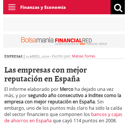
Toggle
Finanzas y Economía
navigation
EMPRESAS
|
14 ABRIL, 2009
-
Escrito por:
Matias Torres
Las empresas con mejor
reputación en España
El informe elaborado por
Merco
ha dejado una vez
más, y por
segundo año consecutivo a Inditex como la
empresa con mejor reputación en España
. Sin
embargo, uno de los puntos más claro ha sido la caída
del sector financiero que componen los
bancos y cajas
de ahorros en España
que cayó 114 puntos en 2008.