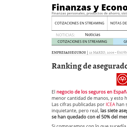
Finanzas y Econ
Finanzas personales, productos de ahorro, sis
COTIZACIONES EN STREAMING
NOTAS DE
Noticias
NOTICIAS:
de XRP
COTIZACIONES EN STREAMING
G
por qué
las
EMPRESAS
SEGUROS
|
23 MARZO, 2009
-
Escrit
alertas
Ranking de asegurad
de
whales
suelen
llegar
tarde
16
de abril
El
negocio de los seguros en Españ
de 2026
menor cantidad de manos, y esto 
Comparativa Costes vs A
Las cifras publicadas por
ICEA
han s
acelera la rentabilidad?
inquietante, pero real,
las siete a
Meses sin intereses: Có
se han quedado con el 50% del me
compras
24 de noviemb
Planificar tu herencia t
Si comparamos con lo que sucedía 