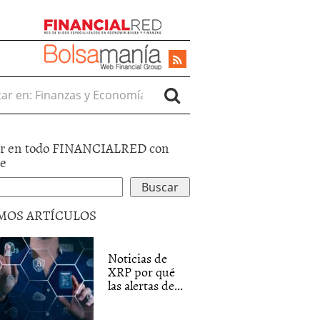
r en:
r en todo FINANCIALRED con
le
MOS ARTÍCULOS
Noticias de
XRP por qué
las alertas de...