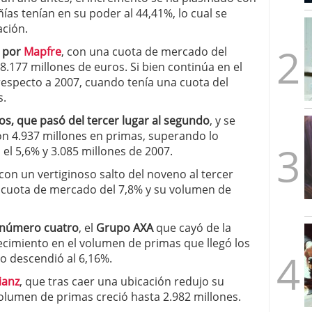
mbre de 2025
ías tenían en su poder al 44,41%, lo cual se
ware punto de venta?
3 de octubre de 2025
ación.
o por
Mapfre
, con una cuota de mercado del
.177 millones de euros. Si bien continúa en el
especto a 2007, cuando tenía una cuota del
s.
s, que pasó del tercer lugar al segundo
, y se
 con 4.937 millones en primas, superando lo
el 5,6% y 3.085 millones de 2007.
 con un vertiginoso salto del noveno al tercer
 cuota de mercado del 7,8% y su volumen de
 número cuatro
, el
Grupo AXA
que cayó de la
ecimiento en el volumen de primas que llegó los
o descendió al 6,16%.
lianz
, que tras caer una ubicación redujo su
volumen de primas creció hasta 2.982 millones.