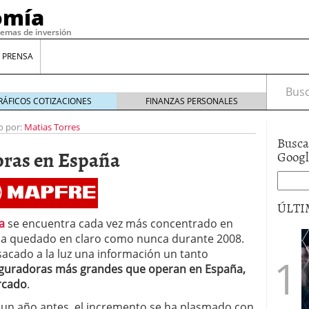
omía
temas de inversión
 PRENSA
Busca
RÁFICOS COTIZACIONES
FINANZAS PERSONALES
o por:
Matias Torres
Busca
oras en España
Goog
ÚLTI
a
se encuentra cada vez más concentrado en
ha quedado en claro como nunca durante 2008.
gilidad: ¿Por qué el Préstamo Promotor privado
acado a la luz una información un tanto
12 de diciembre de 2025
seguradoras más grandes que operan en España,
mo aprovechar esta opción para gestionar tus
rcado
.
re de 2025
ambién es una decisión financiera: cómo anticiparte
un año antes, el incremento se ha plasmado con