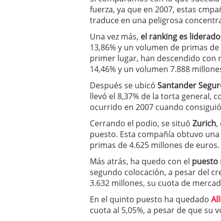
a los costes
21 de novie
fuerza, ya que en 2007, estas cmpañ
¿Cuánto cuesta un soft
traduce en una peligrosa concentr
Una vez más,
el ranking es liderad
13,86% y un volumen de primas de 8
primer lugar, han descendido con r
14,46% y un volumen 7.888 millone
Después se ubicó
Santander Seguro
llevó el 8,37% de la torta general,
ocurrido en 2007 cuando consiguió 
Cerrando el podio, se situó
Zurich
,
puesto. Esta compañía obtuvo una
primas de 4.625 millones de euros.
Más atrás, ha quedo con el
puesto
segundo colocación, a pesar del cr
3.632 millones, su cuota de mercad
En el quinto puesto ha quedado
Al
cuota al 5,05%, a pesar de que su 