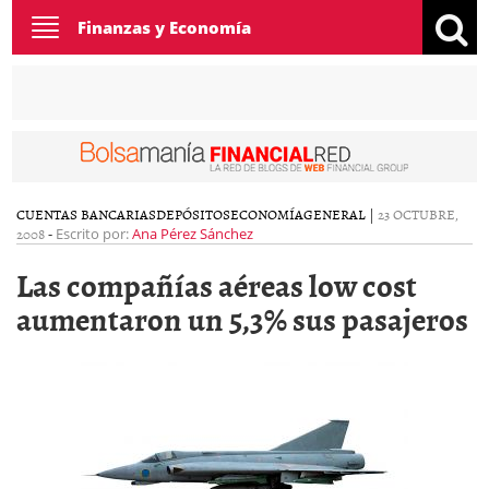
Toggle
Finanzas y Economía
navigation
CUENTAS BANCARIAS
DEPÓSITOS
ECONOMÍA
GENERAL
|
23 OCTUBRE,
2008
-
Escrito por:
Ana Pérez Sánchez
Las compañías aéreas low cost
aumentaron un 5,3% sus pasajeros