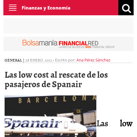
Toggle
Finanzas y Economía
navigation
GENERAL
|
28 ENERO, 2012
-
Escrito por:
Ana Pérez Sánchez
Las low cost al rescate de los
pasajeros de Spanair
Las
low