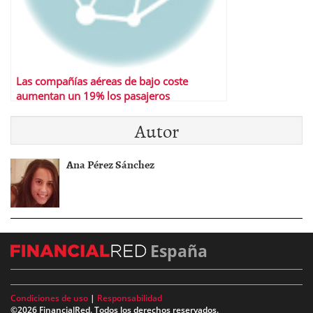
Las compañías aéreas de bajo coste
aumentan un 19% los pasajeros
Autor
Ana Pérez Sánchez
España
Condiciones de uso
|
Responsabilidad
©2026 FinancialRed. Todos los derechos reservados.