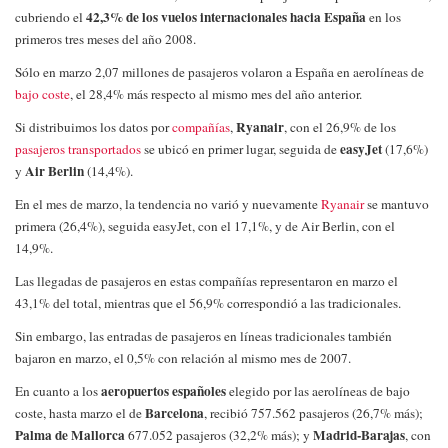
42,3% de los vuelos internacionales hacia España
cubriendo el
en los
primeros tres meses del año 2008.
Sólo en marzo 2,07 millones de pasajeros volaron a España en aerolíneas de
bajo coste
, el 28,4% más respecto al mismo mes del año anterior.
Ryanair
Si distribuimos los datos por
compañías
,
, con el 26,9% de los
easyJet
pasajeros transportados
se ubicó en primer lugar, seguida de
(17,6%)
Air Berlin
y
(14,4%).
En el mes de marzo, la tendencia no varió y nuevamente
Ryanair
se mantuvo
primera (26,4%), seguida easyJet, con el 17,1%, y de Air Berlin, con el
14,9%.
Las llegadas de pasajeros en estas compañías representaron en marzo el
43,1% del total, mientras que el 56,9% correspondió a las tradicionales.
Sin embargo, las entradas de pasajeros en líneas tradicionales también
bajaron en marzo, el 0,5% con relación al mismo mes de 2007.
aeropuertos españoles
En cuanto a los
elegido por las aerolíneas de bajo
Barcelona
coste, hasta marzo el de
, recibió 757.562 pasajeros (26,7% más);
Palma de Mallorca
Madrid-Barajas
677.052 pasajeros (32,2% más); y
, con