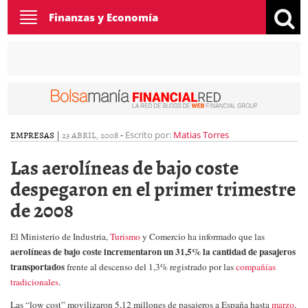
Toggle
Finanzas y Economía
navigation
EMPRESAS
|
23 ABRIL, 2008
-
Escrito por:
Matias Torres
Las aerolíneas de bajo coste
despegaron en el primer trimestre
de 2008
El Ministerio de Industria,
Turismo
y Comercio ha informado que las
aerolíneas de bajo coste
incrementaron un 31,5% la cantidad de pasajeros
transportados
frente al descenso del 1,3% registrado por las
compañías
tradicionales
.
Las “low cost” movilizaron 5,12 millones de pasajeros a España hasta
marzo
,