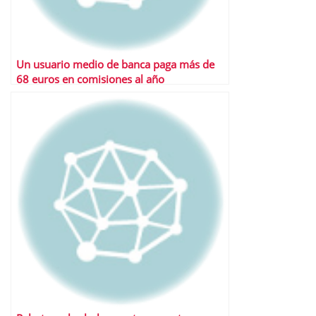
Un usuario medio de banca paga más de
68 euros en comisiones al año