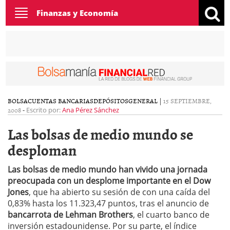
Toggle
Finanzas y Economía
navigation
BOLSA
CUENTAS BANCARIAS
DEPÓSITOS
GENERAL
|
15 SEPTIEMBRE,
2008
-
Escrito por:
Ana Pérez Sánchez
Las bolsas de medio mundo se
desploman
Las bolsas de medio mundo han vivido una jornada
preocupada con un desplome importante en el Dow
Jones
, que ha abierto su sesión de con una caída del
0,83% hasta los 11.323,47 puntos, tras el anuncio de
bancarrota de Lehman Brothers
, el cuarto banco de
inversión estadounidense. Por su parte, el índice