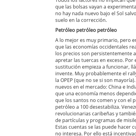
Todos los factores no implican que l
que las bolsas vayan a experiment
no hay nada nuevo bajo el Sol salv
suelo en la corrección.
Petróleo petróleo petróleo
A lo mejor es muy primario, pero en 
que las economías occidentales re
los precios son persistentemente a
apretar las tuercas en exceso. Por 
sustitución empieza a funcionar, llá
invente. Muy probablemente el rall
la OPEP (que no se si son mayoría).
nuevos en el mercado: China e Ind
que una economía menos dependien
que los santos no comen y con el p
petróleo a 100 desestabiliza. Venez
revolucionarias caribeñas y tambié
de partículas y programas de misiles
Estas cuentas se las puede hacer cu
no interesa. Por ello está incent