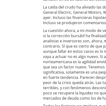
a los costes
21 de novie
La caída del crudo ha aliviado las du
¿Cuánto cuesta un soft
General Electric, General Motors, 
ayer. Incluso las financieras hipo
Incluso se produjeron comentarios 
La cuestión ahora, a mi modo de ver
si la corrección bursátil ha finali
analistas e inversores son, ahora,
contrario. Sí que es cierto de que p
aunque fallar en estos casos es lo 
vaya a actuar no es algo nuevo. Si 
norteamericana es la agilidad envid
que sea un factor nuevo. Tenemos 
significativa, solamente es una p
en fuerte tendencia. Parecen desp
peor de la crisis queda atrás. Las
terribles, y con fenómenos descono
poco se recupere la liquidez no qu
mercados de deuda como los de ha