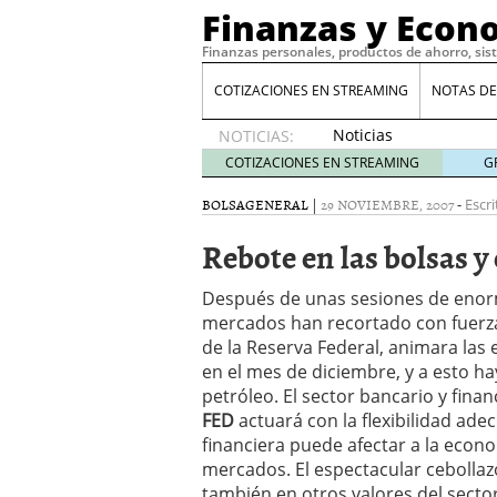
Finanzas y Econ
Finanzas personales, productos de ahorro, sis
COTIZACIONES EN STREAMING
NOTAS DE
Noticias
NOTICIAS:
de XRP
COTIZACIONES EN STREAMING
G
por qué
las
BOLSA
GENERAL
|
29 NOVIEMBRE, 2007
-
Escri
alertas
Rebote en las bolsas y
de
whales
suelen
Después de unas sesiones de enorm
llegar
mercados han recortado con fuer
tarde
16
de la Reserva Federal, animara las 
de abril
en el mes de diciembre, y a esto ha
de 2026
petróleo. El sector bancario y fina
Comparativa Costes vs A
FED
actuará con la flexibilidad adec
acelera la rentabilidad?
financiera puede afectar a la econ
Meses sin intereses: Có
mercados. El espectacular cebolla
compras
24 de noviemb
Planificar tu herencia t
también en otros valores del sector