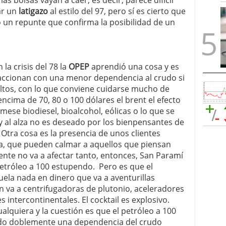
as bolsas vayan a caer, es decir, parece difícil
ar un
latigazo
al estilo del 97, pero sí es cierto que
o un repunte que confirma la posibilidad de un
la crisis del 78 la
OPEP
aprendió una cosa y es
accionan con una menor dependencia al crudo si
ltos, con lo que conviene cuidarse mucho de
encima de 70, 80 o 100 dólares el brent el efecto
mese biodiesel, bioalcohol, eólicas o lo que se
y al alza no es deseado por los bienpensantes de
 Otra cosa es la presencia de unos clientes
ia, que pueden calmar a aquellos que piensan
te no va a afectar tanto, entonces, San Paramí
etróleo a 100 estupendo. Pero es que el
uela nada en dinero que va a aventurillas
n va a centrifugadoras de plutonio, aceleradores
 intercontinentales. El cocktail es explosivo.
alquiera y la cuestión es que el petróleo a 100
ivado doblemente una dependencia del crudo