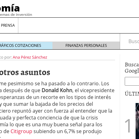
omía
temas de inversión
 PRENSA
Busca
RÁFICOS COTIZACIONES
FINANZAS PERSONALES
to por:
Ana Pérez Sánchez
Busca
 otros asuntos
Goog
e pesimismo se ha pasado a lo contrario. Los
za después de que
Donald Kohn
, el vicepresidente
ÚLTI
esperanzas de un recorte en los tipos de interés
y que sumar la bajada de los precios del
nciero repuntó ayer con fuerza al entender que la
gilidad: ¿Por qué el Préstamo Promotor privado
uada y perfecta conciencia de que la crisis
12 de diciembre de 2025
omía lo que es una muy buena señal para los
mo aprovechar esta opción para gestionar tus
zo de
re de 2025
Citigroup
subiendo un 6,7% se produjo
ambién es una decisión financiera: cómo anticiparte
.