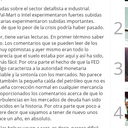
mbre de 2025
das sobre el sector detallista e industrial.
ware punto de venta?
3 de octubre de 2025
Wal-Mart o Intel experimentaron fuertes subidas
tecarias experimentaron subidas importantes.
de que lo peor de la crisis podría haber pasado.
, tiene varias lecturas. En primer término saber
zado. Los comentarios que se pueden leer de los
 muy optimistas y ayer mismo eran todo lo
arecía que el suelo estaba por aquí y así ha sido,
más fácil. Por otra parte el hecho de que la FED
algo caracteriza a la autoridad monetaria
iable y la sintonía con los mercados. No parece
también la pequeña caída del petróleo que no es
equeña corrección normal en cualquier mercancía
roporcionados los comentarios acerca de que lo
 turbulencias en los mercados de deuda han sido
cidos en la historia. Por otra parte que poco a
iere decir que vayamos a tener de nuevo unos
ce un año, en absoluto.