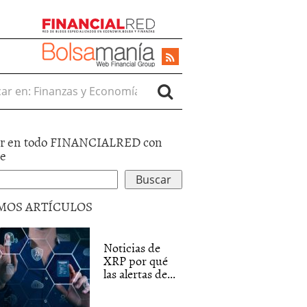
r en:
r en todo FINANCIALRED con
le
MOS ARTÍCULOS
Noticias de
XRP por qué
las alertas de...