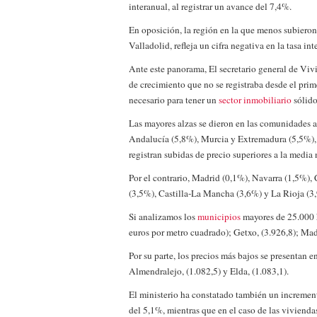
interanual, al registrar un avance del 7,4%.
a los costes
21 de novie
¿Cuánto cuesta un soft
En oposición, la región en la que menos subieron 
Valladolid, refleja un cifra negativa en la tasa in
Ante este panorama, El secretario general de Viv
de crecimiento que no se registraba desde el prime
necesario para tener un
sector inmobiliario
sólido
Las mayores alzas se dieron en las comunidades a
Andalucía (5,8%), Murcia y Extremadura (5,5%), 
registran subidas de precio superiores a la media 
Por el contrario, Madrid (0,1%), Navarra (1,5%)
(3,5%), Castilla-La Mancha (3,6%) y La Rioja (3,9
Si analizamos los
municipios
mayores de 25.000 h
euros por metro cuadrado); Getxo, (3.926,8); Madr
Por su parte, los precios más bajos se presentan e
Almendralejo, (1.082,5) y Elda, (1.083,1).
El ministerio ha constatado también un increment
del 5,1%, mientras que en el caso de las vivienda