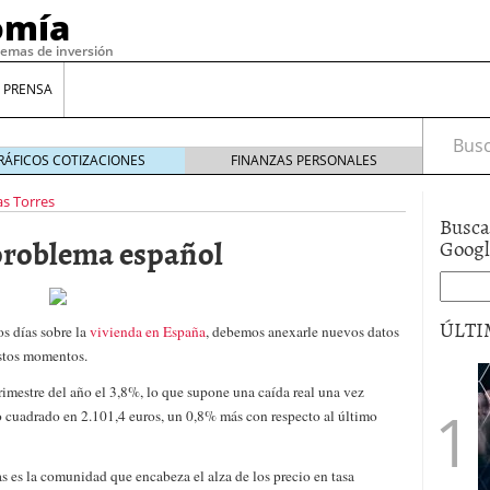
omía
temas de inversión
 PRENSA
Busca
RÁFICOS COTIZACIONES
FINANZAS PERSONALES
as Torres
Busca
 problema español
Goog
ÚLTI
os días sobre la
vivienda en España
, debemos anexarle nuevos datos
estos momentos.
trimestre del año el 3,8%, lo que supone una caída real una vez
gilidad: ¿Por qué el Préstamo Promotor privado
o cuadrado en 2.101,4 euros, un 0,8% más con respecto al último
12 de diciembre de 2025
mo aprovechar esta opción para gestionar tus
re de 2025
 es la comunidad que encabeza el alza de los precio en tasa
ambién es una decisión financiera: cómo anticiparte