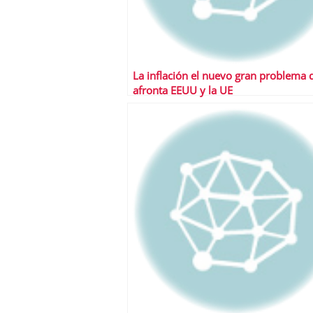
La inflación el nuevo gran problema 
afronta EEUU y la UE