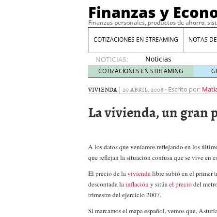
Finanzas y Econ
Finanzas personales, productos de ahorro, sis
COTIZACIONES EN STREAMING
NOTAS DE
Noticias
NOTICIAS:
de XRP
COTIZACIONES EN STREAMING
G
por qué
las
VIVIENDA
|
20 ABRIL, 2008
-
Escrito por:
Mati
alertas
La vivienda, un gran
de
whales
suelen
llegar
tarde
16
A los datos que veníamos reflejando en los últim
de abril
que reflejan la situación confusa que se vive en 
de 2026
El precio de
la
vivienda
libre subió en el primer 
Comparativa Costes vs A
descontada la
inflación
y sitúa
el precio
del metr
acelera la rentabilidad?
Meses sin intereses: Có
trimestre del ejercicio 2007.
compras
24 de noviemb
Si marcamos el mapa español, vemos que, Asturias
Planificar tu herencia t