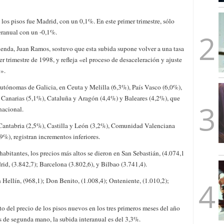
mbre de 2025
ware punto de venta?
3 de octubre de 2025
los pisos fue Madrid, con un 0,1%. En este primer trimestre, sólo
teranual con un -0,1%.
ienda, Juan Ramos, sostuvo que esta subida supone volver a una tasa
r trimestre de 1998, y refleja «el proceso de desaceleración y ajuste
».
utónomas de Galicia, en Ceuta y Melilla (6,3%), País Vasco (6,0%),
Canarias (5,1%), Cataluña y Aragón (4,4%) y Baleares (4,2%), que
nacional.
, Cantabria (2,5%), Castilla y León (3,2%), Comunidad Valenciana
%), registran incrementos inferiores.
abitantes, los precios más altos se dieron en San Sebastián, (4.074,1
id, (3.842,7); Barcelona (3.802,6), y Bilbao (3.741,4).
n Hellín, (968,1); Don Benito, (1.008,4); Onteniente, (1.010,2);
o del precio de los pisos nuevos en los tres primeros meses del año
s de segunda mano, la subida interanual es del 3,3%.