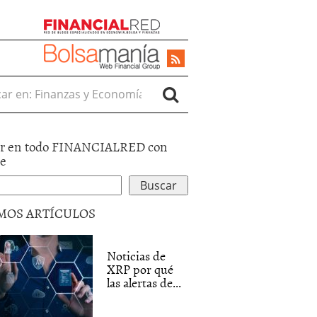
r en:
r en todo FINANCIALRED con
le
MOS ARTÍCULOS
Noticias de
XRP por qué
las alertas de...