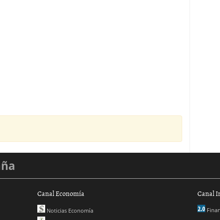
aña
Canal Economía
Canal I
Finan
Noticias Economía