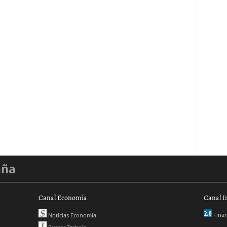
aña
Canal Economía
Canal I
Finan
Noticias Economía