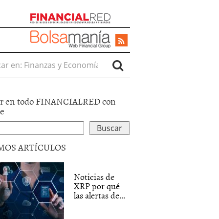
r en:
r en todo FINANCIALRED con
le
MOS ARTÍCULOS
Noticias de
XRP por qué
las alertas de...