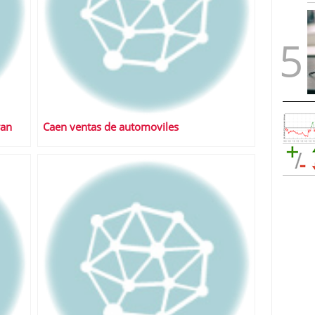
ran
Caen ventas de automoviles