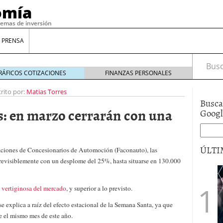
omía
temas de inversión
 PRENSA
Busca
RÁFICOS COTIZACIONES
FINANZAS PERSONALES
rito por:
Matias Torres
Busca
s: en marzo cerrarán con una
Goog
ÚLTI
aciones de Concesionarios de Automoción (Faconauto), las
revisiblemente con un desplome del 25%, hasta situarse en 130.000
gilidad: ¿Por qué el Préstamo Promotor privado
 vertiginosa del mercado
, y superior a lo previsto.
12 de diciembre de 2025
mo aprovechar esta opción para gestionar tus
 se explica a raíz del efecto estacional de la Semana Santa, ya que
re de 2025
e el mismo mes de este año.
ambién es una decisión financiera: cómo anticiparte