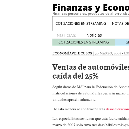
Finanzas y Econ
Finanzas personales, productos de ahorro, sis
COTIZACIONES EN STREAMING
NOTAS DE
Noticias
NOTICIAS:
de XRP
COTIZACIONES EN STREAMING
G
por qué
las
ECONOMÍA
VEHICULOS
|
30 MARZO, 2008
-
Esc
alertas
Ventas de automóvile
de
whales
caída del 25%
suelen
llegar
Según datos de MSI para la Federación de Asoci
tarde
16
de abril
matriculaciones de automóviles cerrarán marzo p
de 2026
unidades aproximadamente.
Comparativa Costes vs A
De esta manera se confirmaría una
desaceleración
acelera la rentabilidad?
Meses sin intereses: Có
Los especialistas sostienen que esta fuerte caída,
compras
24 de noviemb
marzo de 2007 solo tuvo tres días hábiles más qu
Planificar tu herencia t