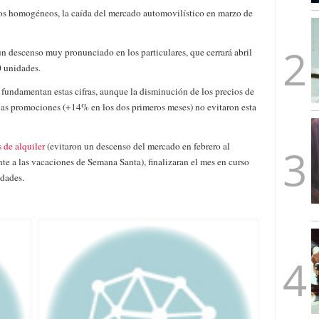
mbre de 2025
nos homogéneos, la caída del mercado automovilístico en marzo de
ware punto de venta?
3 de octubre de 2025
n descenso muy pronunciado en los particulares, que cerrará abril
0 unidades.
 fundamentan estas cifras, aunque la disminución de los precios de
 las promociones (+14% en los dos primeros meses) no evitaron esta
 de alquiler
(evitaron un descenso del mercado en febrero al
nte a las vacaciones de Semana Santa), finalizaran el mes en curso
idades.