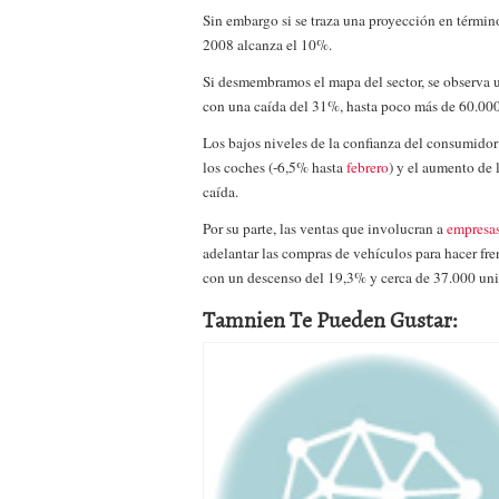
a los costes
21 de novie
Sin embargo si se traza una proyección en térmi
¿Cuánto cuesta un soft
2008 alcanza el 10%.
Si desmembramos el mapa del sector, se observa u
con una caída del 31%, hasta poco más de 60.00
Los bajos niveles de la confianza del consumidor
los coches (-6,5% hasta
febrero
) y el aumento de
caída.
Por su parte, las ventas que involucran a
empresas
adelantar las compras de vehículos para hacer fre
con un descenso del 19,3% y cerca de 37.000 un
Tamnien Te Pueden Gustar: