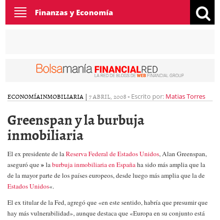
Toggle
Finanzas y Economía
navigation
ECONOMÍA
INMOBILIARIA
|
7 ABRIL, 2008
-
Escrito por:
Matias Torres
Greenspan y la burbuja
inmobiliaria
El ex presidente de la
Reserva Federal
de Estados Unidos
, Alan Greenspan,
»
aseguró que
la
burbuja inmobiliaria en España
ha sido más amplia
que la
de la mayor parte de los países europeos, desde luego más amplia que la de
Estados Unidos
«.
El ex titular de la Fed, agregó que «en este sentido,
habría que presumir que
hay más vulnerabilidad»
, aunque destaca que «Europa en su conjunto está