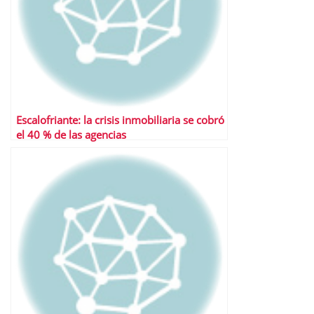
Escalofriante: la crisis inmobiliaria se cobró
el 40 % de las agencias