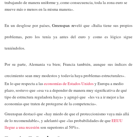
trabajando de manera uniforme y, como consecuencia, toda la zona euro se
mueve más o menos en la misma manera».
En un desglose por países,
Greenspan re
veló que «Italia tiene sus propios
problemas, pero los tenía ya antes del euro y como es lógico sigue
teniéndolos.
Por su parte,
Alemania va bien
; Francia también, aunque sus índices de
crecimiento sean muy modestos y todavía haya problemas estructurales».
En lo que respecta a las
economías de Estados Unidos
y Europa a medio
plazo, sostuvo que «esa va a depender de manera muy significativa de qué
tipo de estructura reguladora haya» y agregó que «les va a ir mejor a las
economías que traten de protegerse de la competencia».
Greenspan destacó q
ue «hay miedo de que el proteccionismo
vaya más allá
de lo recomendable», y adelantó que «las probabilidades de que
EEUU
llegue a una recesión
son superiores al 50%».