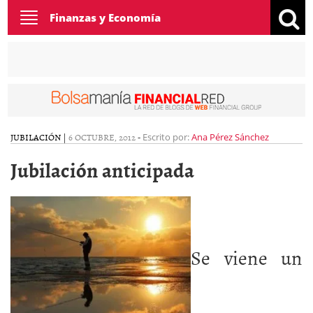
Toggle
Finanzas y Economía
navigation
JUBILACIÓN
|
6 OCTUBRE, 2012
-
Escrito por:
Ana Pérez Sánchez
Jubilación anticipada
Se viene un