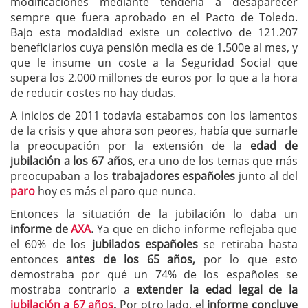
modificaciones mediante tendería a desaparecer
sempre que fuera aprobado en el Pacto de Toledo.
Bajo esta modaldiad existe un colectivo de 121.207
beneficiarios cuya pensión media es de 1.500e al mes, y
que le insume un coste a la Seguridad Social que
supera los 2.000 millones de euros por lo que a la hora
de reducir costes no hay dudas.
A inicios de 2011 todavía estabamos con los lamentos
de la crisis y que ahora son peores, había que sumarle
la preocupación por la extensión de la
edad de
jubilación a los 67 años
, era uno de los temas que más
preocupaban a los
trabajadores españoles
junto al del
paro
hoy es más el paro que nunca.
Entonces la situación de la jubilación lo daba un
informe de
AXA
.
Ya que en dicho informe reflejaba que
el 60% de los
jubilados españoles
se retiraba hasta
entonces
antes de los 65 años,
por lo que esto
demostraba por qué un 74% de los españoles se
mostraba contrario a
extender la edad legal de la
jubilación a 67 años
.
Por otro lado, e
l informe concluye