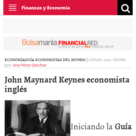
Toggle
Finanzas y Economía
navigation
ECONOMÍA
GUÍA ECONOMISTAS DEL MUNDO
|
6 JULIO, 2012
-
Escrito
por:
Ana Pérez Sánchez
John Maynard Keynes economista
inglés
Iniciando la
Guía