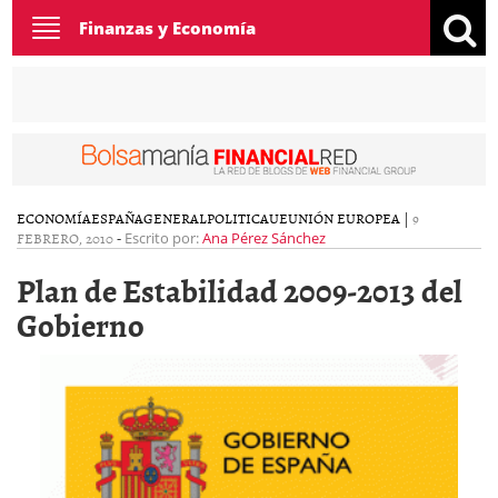
Toggle
Finanzas y Economía
navigation
ECONOMÍA
ESPAÑA
GENERAL
POLITICA
UE
UNIÓN EUROPEA
|
9
FEBRERO, 2010
-
Escrito por:
Ana Pérez Sánchez
Plan de Estabilidad 2009-2013 del
Gobierno