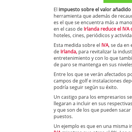
a los costes
21 de novie
El
impuesto sobre el valor añadido 
¿Cuánto cuesta un soft
herramienta que además de recauda
es el que se encuentra más a mano 
en el caso de
Irlanda reduce el IVA 
hoteles, cines, periódicos y activid
Esta medida sobre el
IVA
, se da en
de
Irlanda,
para revitalizar la indus
entretenimiento y con lo que tamb
de paro se mantenga en sus nivele
Entre los que se verán afectados p
campos de golf e instalaciones depo
podría seguir según su éxito.
Un castigo para los empresarios ser
llegaran a incluir en sus respectiva
y que son de los que pueden sacar 
puestos.
Un ejemplo es que en una misma i