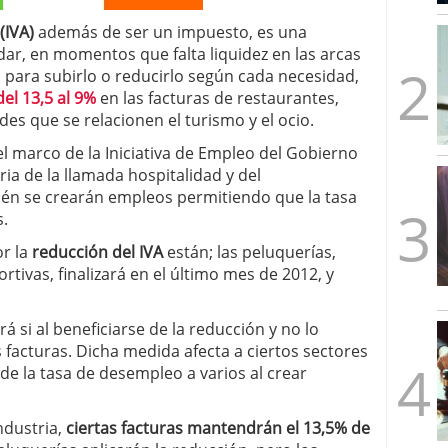
mbre de 2025
(IVA)
además de ser un impuesto, es una
ware punto de venta?
3 de octubre de 2025
r, en momentos que falta liquidez en las arcas
para subirlo o reducirlo según cada necesidad,
del 13,5 al 9%
en las facturas de restaurantes,
ades que se relacionen el turismo y el ocio.
 el marco de la Iniciativa de Empleo del Gobierno
tria de la llamada hospitalidad y del
ién se crearán empleos permitiendo que la tasa
s.
or la
reducción del IVA
están; las peluquerías,
rtivas, finalizará en el último mes de 2012, y
á si al beneficiarse de la reducción y no lo
s facturas. Dicha medida afecta a ciertos sectores
de la tasa de desempleo a varios al crear
ndustria,
ciertas facturas mantendrán el 13,5% de