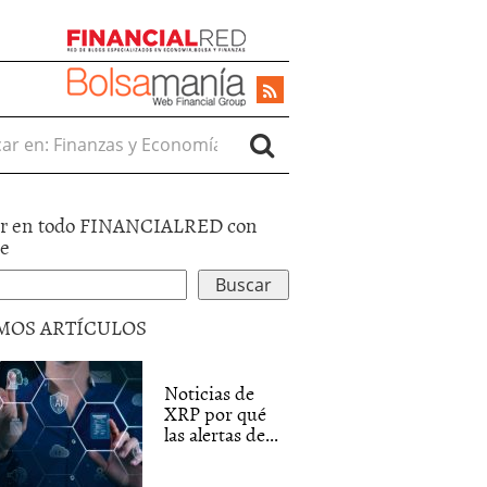
r en:
r en todo FINANCIALRED con
le
MOS ARTÍCULOS
Noticias de
XRP por qué
las alertas de...