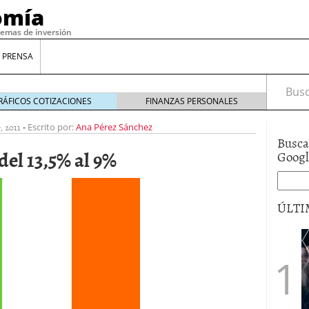
omía
temas de inversión
 PRENSA
Busca
RÁFICOS COTIZACIONES
FINANZAS PERSONALES
, 2011
-
Escrito por:
Ana Pérez Sánchez
Busca
del 13,5% al 9%
Goog
ÚLTI
gilidad: ¿Por qué el Préstamo Promotor privado
12 de diciembre de 2025
mo aprovechar esta opción para gestionar tus
re de 2025
ambién es una decisión financiera: cómo anticiparte