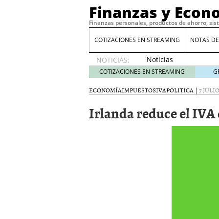
Finanzas y Econ
Finanzas personales, productos de ahorro, sis
COTIZACIONES EN STREAMING
NOTAS DE
Noticias
NOTICIAS:
de XRP
COTIZACIONES EN STREAMING
G
por qué
las
ECONOMÍA
IMPUESTOS
IVA
POLITICA
|
7 JULIO
alertas
Irlanda reduce el IVA 
de
whales
suelen
llegar
tarde
16
de abril
de 2026
Comparativa Costes vs A
acelera la rentabilidad?
Meses sin intereses: Có
compras
24 de noviemb
Planificar tu herencia t