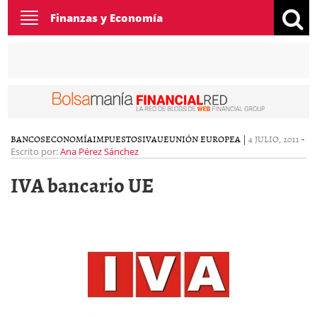
Toggle
Finanzas y Economía
navigation
BANCOS
ECONOMÍA
IMPUESTOS
IVA
UE
UNIÓN EUROPEA
|
4 JULIO, 2011
-
Escrito por:
Ana Pérez Sánchez
IVA bancario UE