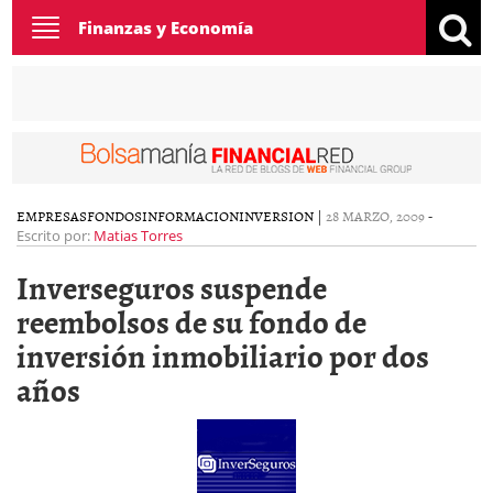
Toggle
Finanzas y Economía
navigation
EMPRESAS
FONDOS
INFORMACION
INVERSION
|
28 MARZO, 2009
-
Escrito por:
Matias Torres
Inverseguros suspende
reembolsos de su fondo de
inversión inmobiliario por dos
años