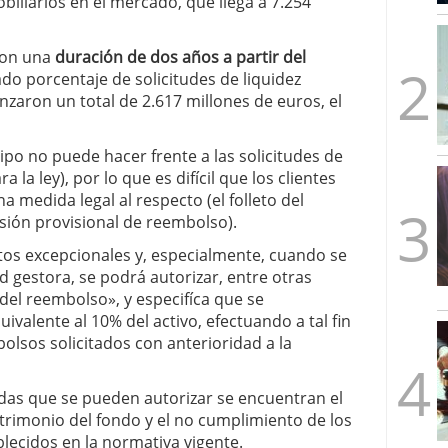
obiliarios en el mercado, que llega a 7.254
mbre de 2025
ware punto de venta?
3 de octubre de 2025
on una
duración de dos años a partir del
ado porcentaje de solicitudes de liquidez
nzaron un total de 2.617 millones de euros, el
ipo no puede hacer frente a las solicitudes de
la ley), por lo que es difícil que los clientes
medida legal al respecto (el folleto del
sión provisional de reembolso).
stos excepcionales y, especialmente, cuando se
d gestora, se podrá autorizar, entre otras
del reembolso», y especifíca que se
valente al 10% del activo, efectuando a tal fin
olsos solicitados con anterioridad a la
das que se pueden autorizar se encuentran el
trimonio del fondo y el no cumplimiento de los
blecidos en la normativa vigente.