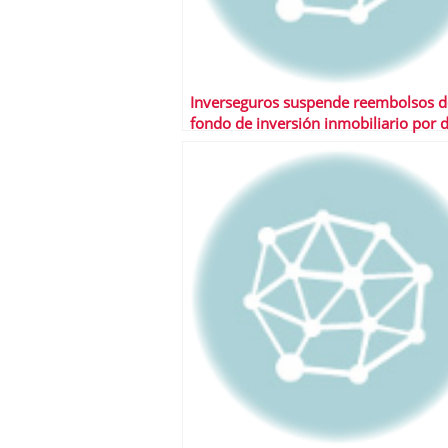
Inverseguros suspende reembolsos d
fondo de inversión inmobiliario por 
años