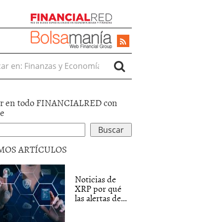
r en:
r en todo FINANCIALRED con
le
MOS ARTÍCULOS
Noticias de
XRP por qué
las alertas de...