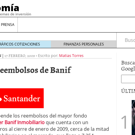
omía
temas de inversión
 PRENSA
Busca
RÁFICOS COTIZACIONES
FINANZAS PERSONALES
N
|
17 FEBRERO, 2009
-
Escrito por:
Matias Torres
Busca
eembolsos de Banif
Goog
ÚLTI
gilidad: ¿Por qué el Préstamo Promotor privado
12 de diciembre de 2025
ende los reembolsos del mayor fondo
mo aprovechar esta opción para gestionar tus
r Banif Inmobiliario
que cuenta con un
re de 2025
os al cierre de enero de 2009, cerca de la mitad
ambién es una decisión financiera: cómo anticiparte