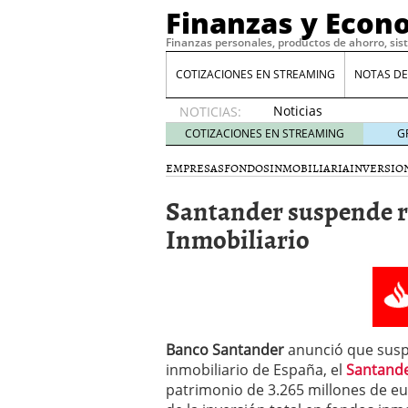
Finanzas y Econ
Finanzas personales, productos de ahorro, sis
COTIZACIONES EN STREAMING
NOTAS DE
Noticias
NOTICIAS:
de XRP
COTIZACIONES EN STREAMING
G
por qué
las
EMPRESAS
FONDOS
INMOBILIARIA
INVERSIO
alertas
Santander suspende r
de
whales
Inmobiliario
suelen
llegar
tarde
16
de abril
de 2026
Comparativa Costes vs A
acelera la rentabilidad?
Banco Santander
anunció que susp
Meses sin intereses: Có
inmobiliario de España, el
Santande
compras
24 de noviemb
patrimonio de 3.265 millones de eur
Planificar tu herencia t