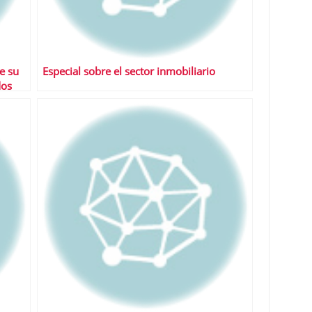
e su
Especial sobre el sector inmobiliario
dos