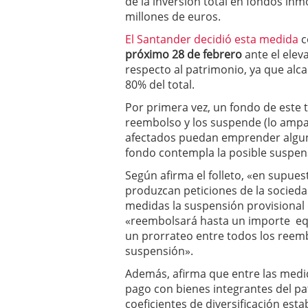
de la inversión total en fondos inm
a los costes
21 de novie
millones de euros.
¿Cuánto cuesta un soft
El Santander decidió esta medida
c
próximo 28 de febrero
ante el elev
respecto al patrimonio, ya que alca
80% del total.
Por primera vez, un fondo de este t
reembolso y los suspende (lo ampara 
afectados puedan emprender alguna 
fondo contempla la posible suspen
Según afirma el folleto, «en supue
produzcan peticiones de la socieda
medidas la suspensión provisional 
«reembolsará hasta un importe equi
un prorrateo entre todos los reemb
suspensión».
Además, afirma que entre las medi
pago con bienes integrantes del pa
coeficientes de diversificación esta