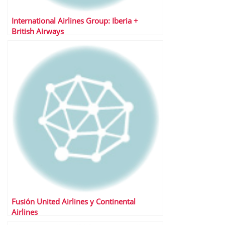
International Airlines Group: Iberia +
British Airways
Fusión United Airlines y Continental
Airlines