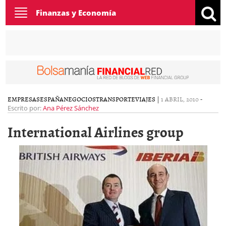
Toggle
Finanzas y Economía
navigation
EMPRESAS
ESPAÑA
NEGOCIOS
TRANSPORTE
VIAJES
|
1 ABRIL, 2010
-
Escrito por:
Ana Pérez Sánchez
International Airlines group