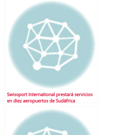
Swissport International prestará servicios
en diez aeropuertos de Sudáfrica