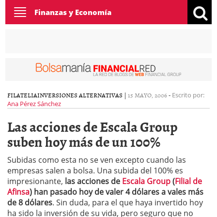
Toggle
Finanzas y Economía
navigation
FILATELIA
INVERSIONES ALTERNATIVAS
|
15 MAYO, 2006
-
Escrito por:
Ana Pérez Sánchez
Las acciones de Escala Group
suben hoy más de un 100%
Subidas como esta no se ven excepto cuando las
empresas salen a bolsa. Una subida del 100% es
impresionante,
las acciones de
Escala Group
(
Filial de
Afinsa
) han pasado hoy de valer 4 dólares a vales más
de 8 dólares
. Sin duda, para el que haya invertido hoy
ha sido la inversión de su vida, pero seguro que no