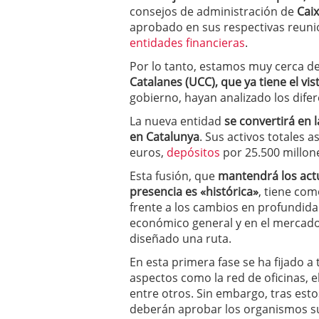
a los costes
21 de novie
consejos de administración de
Caix
¿Cuánto cuesta un soft
aprobado en sus respectivas reun
entidades financieras
.
Por lo tanto, estamos muy cerca d
Catalanes (UCC), que ya tiene el v
gobierno, hayan analizado los dife
La nueva entidad
se convertirá en 
en Catalunya
. Sus activos totales 
euros,
depósitos
por 25.500 millon
Esta fusión, que
mantendrá los act
presencia es «histórica»
, tiene com
frente a los cambios en profundid
económico general y en el mercado f
diseñado una ruta.
En esta primera fase se ha fijado a
aspectos como la red de oficinas, el 
entre otros. Sin embargo, tras est
deberán aprobar los organismos su