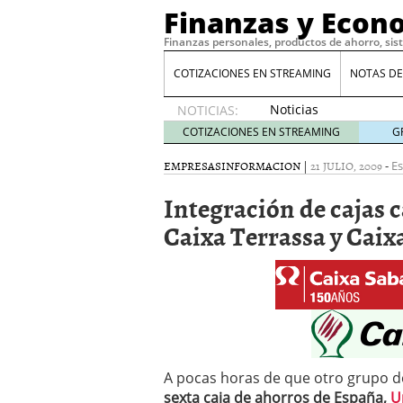
Finanzas y Econ
Finanzas personales, productos de ahorro, sis
COTIZACIONES EN STREAMING
NOTAS DE
Noticias
NOTICIAS:
de XRP
COTIZACIONES EN STREAMING
G
por qué
las
EMPRESAS
INFORMACION
|
21 JULIO, 2009
-
Es
alertas
Integración de cajas c
de
whales
Caixa Terrassa y Caix
suelen
llegar
tarde
16
de abril
de 2026
Comparativa Costes vs A
acelera la rentabilidad?
Meses sin intereses: Có
A pocas horas de que otro grupo d
compras
24 de noviemb
sexta caja de ahorros de España,
U
Planificar tu herencia t