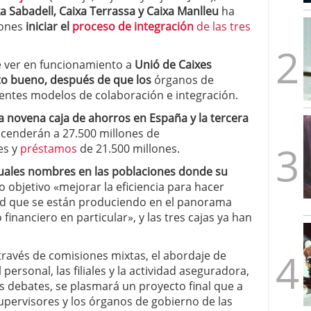
mbre de 2025
a Sabadell, Caixa Terrassa y Caixa Manlleu
ha
ware punto de venta?
3 de octubre de 2025
iones
iniciar el
proceso de integración
de las tres
e ver en funcionamiento a
Unió de Caixes
isto bueno, después de que los
órganos de
rentes modelos de colaboración e integración.
la novena caja de ahorros en España y la tercera
ascenderán a 27.500 millones de
es y
préstamos
de 21.500 millones.
uales nombres en las poblaciones donde su
o objetivo «mejorar la eficiencia para hacer
ad que se están produciendo en el panorama
inanciero en particular», y las tres cajas ya han
 través de comisiones mixtas, el abordaje de
personal, las filiales y la actividad aseguradora,
os debates, se plasmará un proyecto final que a
pervisores y los órganos de gobierno de las