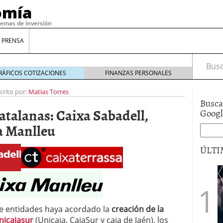
omía
temas de inversión
 PRENSA
Busca
RÁFICOS COTIZACIONES
FINANZAS PERSONALES
crito por:
Matias Torres
Busca
atalanas: Caixa Sabadell,
Goog
a Manlleu
ÚLTI
gilidad: ¿Por qué el Préstamo Promotor privado
12 de diciembre de 2025
mo aprovechar esta opción para gestionar tus
e entidades haya acordado la
creación de la
re de 2025
nicajasur
(Unicaja, CajaSur y caja de Jaén), los
ambién es una decisión financiera: cómo anticiparte