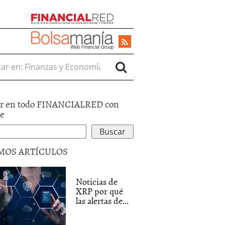
r en:
r en todo FINANCIALRED con
le
MOS ARTÍCULOS
Noticias de
XRP por qué
las alertas de...