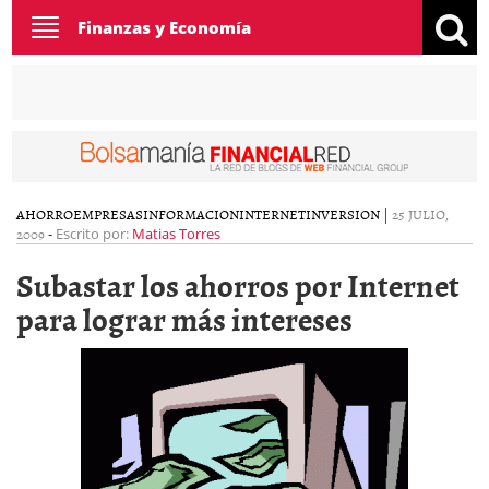
Toggle
Finanzas y Economía
navigation
AHORRO
EMPRESAS
INFORMACION
INTERNET
INVERSION
|
25 JULIO,
2009
-
Escrito por:
Matias Torres
Subastar los ahorros por Internet
para lograr más intereses