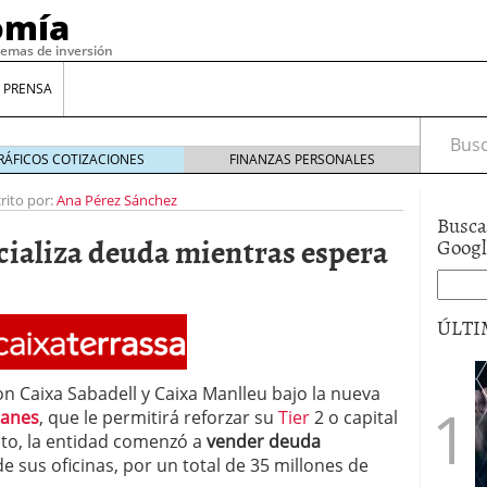
omía
temas de inversión
 PRENSA
Busca
RÁFICOS COTIZACIONES
FINANZAS PERSONALES
rito por:
Ana Pérez Sánchez
Busca
cializa deuda mientras espera
Goog
ÚLTI
n Caixa Sabadell y Caixa Manlleu bajo la nueva
gilidad: ¿Por qué el Préstamo Promotor privado
12 de diciembre de 2025
lanes
, que le permitirá reforzar su
Tier
2 o capital
mo aprovechar esta opción para gestionar tus
nto, la entidad comenzó a
vender deuda
re de 2025
 sus oficinas, por un total de 35 millones de
ambién es una decisión financiera: cómo anticiparte