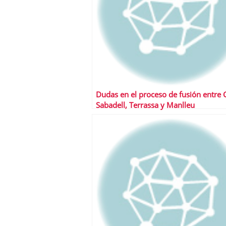
Dudas en el proceso de fusión entre 
Sabadell, Terrassa y Manlleu