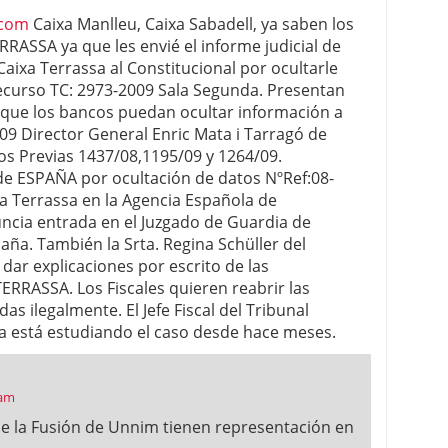
.com
Caixa Manlleu, Caixa Sabadell, ya saben los
RASSA ya que les envié el informe judicial de
 Caixa Terrassa al Constitucional por ocultarle
ecurso TC: 2973-2009 Sala Segunda. Presentan
r que los bancos puedan ocultar información a
009 Director General Enric Mata i Tarragó de
s Previas 1437/08,1195/09 y 1264/09.
de ESPAÑA por ocultación de datos NºRef:08-
xa Terrassa en la Agencia Española de
ncia entrada en el Juzgado de Guardia de
aña. También la Srta. Regina Schüller del
dar explicaciones por escrito de las
ERRASSA. Los Fiscales quieren reabrir las
 ilegalmente. El Jefe Fiscal del Tribunal
uña está estudiando el caso desde hace meses.
 am
de la Fusión de Unnim tienen representación en