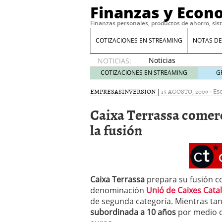
Finanzas y Econ
Finanzas personales, productos de ahorro, sis
COTIZACIONES EN STREAMING
NOTAS DE
Noticias
NOTICIAS:
de XRP
COTIZACIONES EN STREAMING
G
por qué
las
EMPRESAS
INVERSION
|
15 AGOSTO, 2009
-
Esc
alertas
Caixa Terrassa comer
de
whales
la fusión
suelen
llegar
tarde
16
de abril
de 2026
Caixa Terrassa
prepara su fusión co
Comparativa Costes vs A
acelera la rentabilidad?
denominación
Unió de Caixes Cata
Meses sin intereses: Có
de segunda categoría. Mientras ta
compras
24 de noviemb
subordinada a 10 años
por medio de
Planificar tu herencia t