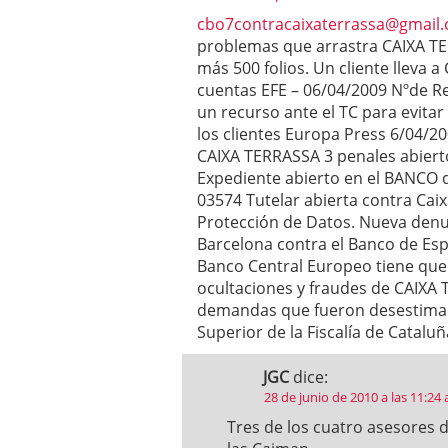
cbo7contracaixaterrassa@gmail
problemas que arrastra CAIXA TER
más 500 folios. Un cliente lleva a
cuentas EFE – 06/04/2009 Nºde R
un recurso ante el TC para evita
los clientes Europa Press 6/04/2
CAIXA TERRASSA 3 penales abierto
Expediente abierto en el BANCO 
03574 Tutelar abierta contra Cai
Protección de Datos. Nueva denu
Barcelona contra el Banco de Esp
Banco Central Europeo tiene que 
ocultaciones y fraudes de CAIXA T
demandas que fueron desestimadas
Superior de la Fiscalía de Catal
JGC
dice:
28 de junio de 2010 a las 11:24
Tres de los cuatro asesores 