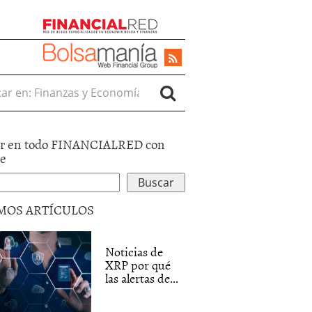
r en:
r en todo FINANCIALRED con
le
MOS ARTÍCULOS
Noticias de
XRP por qué
las alertas de...