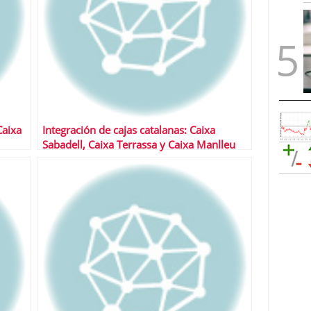
Caixa
Integración de cajas catalanas: Caixa
Sabadell, Caixa Terrassa y Caixa Manlleu