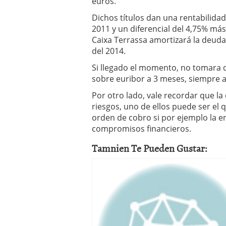
euros.
a los costes
21 de novie
Dichos títulos dan una rentabilidad
¿Cuánto cuesta un soft
2011 y un diferencial del 4,75% m
Caixa Terrassa amortizará la deud
del 2014.
Si llegado el momento, no tomara d
sobre euribor a 3 meses, siempre
Por otro lado, vale recordar que l
riesgos, uno de ellos puede ser el 
orden de cobro si por ejemplo la e
compromisos financieros.
Tamnien Te Pueden Gustar: