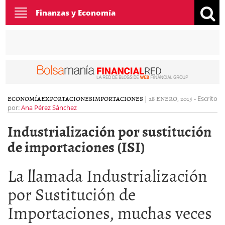
Toggle
Finanzas y Economía
navigation
ECONOMÍA
EXPORTACIONES
IMPORTACIONES
|
28 ENERO, 2015
-
Escrito
por:
Ana Pérez Sánchez
Industrialización por sustitución
de importaciones (ISI)
La llamada Industrialización
por Sustitución de
Importaciones, muchas veces