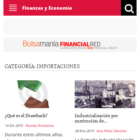
Toggle
Finanzas y Economía
navigation
CATEGORÍA:
IMPORTACIONES
¿Qué es el Drawback?
Industrialización por
sustitución de...
14 Dic 2015
Nicolas Rombiola
28 Ene 2015
Ana Pérez Sánchez
Durante estos últimos años,
La llamada Industrialización