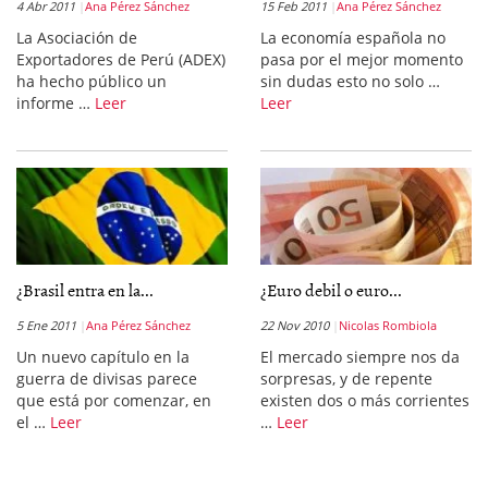
4 Abr 2011
Ana Pérez Sánchez
15 Feb 2011
Ana Pérez Sánchez
La Asociación de
La economía española no
Exportadores de Perú (ADEX)
pasa por el mejor momento
ha hecho público un
sin dudas esto no solo …
informe …
Leer
Leer
¿Brasil entra en la...
¿Euro debil o euro...
5 Ene 2011
Ana Pérez Sánchez
22 Nov 2010
Nicolas Rombiola
Un nuevo capítulo en la
El mercado siempre nos da
guerra de divisas parece
sorpresas, y de repente
que está por comenzar, en
existen dos o más corrientes
el …
Leer
…
Leer