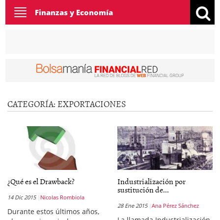
Toggle
Finanzas y Economía
navigation
CATEGORÍA:
EXPORTACIONES
¿Qué es el Drawback?
Industrialización por
sustitución de...
14 Dic 2015
Nicolas Rombiola
28 Ene 2015
Ana Pérez Sánchez
Durante estos últimos años,
La llamada Industrialización