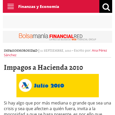
Toggle
Finanzas y Economía
navigation
IMPAGOS
MOROSIDAD
|
11 SEPTIEMBRE, 2010
-
Escrito por:
Ana Pérez
Sánchez
Impagos a Hacienda 2010
Si hay algo que por más mediana o grande que sea una
crisis y sea que afecten a quién fuera, invita a la
morosidad a que se haga presente, es por ello que