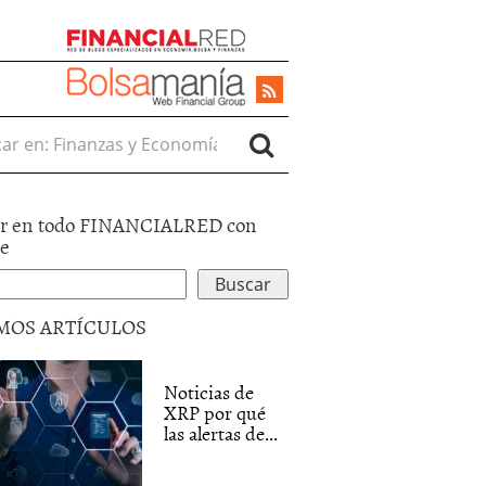
r en:
r en todo FINANCIALRED con
le
MOS ARTÍCULOS
Noticias de
XRP por qué
las alertas de...