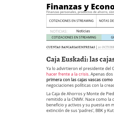
Finanzas y Econ
Finanzas personales, productos de ahorro, sis
COTIZACIONES EN STREAMING
NOTAS DE
Noticias
NOTICIAS:
de XRP
COTIZACIONES EN STREAMING
G
por qué
las
CUENTAS BANCARIAS
EMPRESAS
|
30 OCTUBR
alertas
Caja Euskadi: las caja
de
whales
suelen
Ya lo advirtieron el presidente del 
llegar
hacer frente a la crisis
. Apenas dos
tarde
16
primera con las cajas vascas como
de abril
negociaciones políticas con la cre
de 2026
Comparativa Costes vs A
La Caja de Ahorros y Monte de Pied
acelera la rentabilidad?
remitido a la CNMV. Nace como la 
Meses sin intereses: Có
beneficio y activos y su puesta e
compras
24 de noviemb
extinción de sus ‘padres’, BBK y Ku
Planificar tu herencia t