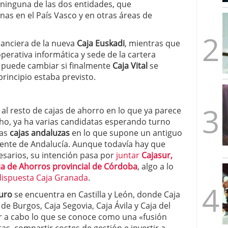
n ninguna de las dos entidades, que
mbre de 2025
as en el País Vasco y en otras áreas de
ware punto de venta?
3 de octubre de 2025
anciera de la nueva
Caja Euskadi
, mientras que
operativa informática y sede de la cartera
es puede cambiar si finalmente
Caja Vital
se
rincipio estaba previsto.
al resto de cajas de ahorro en lo que ya parece
ho, ya ha varias candidatas esperando turno
las
cajas andaluzas
en lo que supone un antiguo
ente de Andalucía. Aunque todavía hay que
esarios, su intención pasa por
juntar
Cajasur,
aja de Ahorros provincial de Córdoba
, algo a lo
ispuesta Caja Granada
.
uro
se encuentra en Castilla y León, donde Caja
de Burgos, Caja Segovia, Caja Ávila y Caja del
var a cabo lo que se conoce como una «fusión