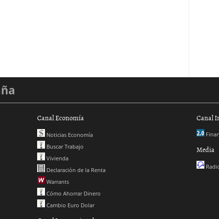
aña
Canal Economía
Canal I
Finan
Noticias Economía
Buscar Trabajo
Media
Vivienda
Radio
Declaración de la Renta
Warrants
Cómo Ahorrar Dinero
Cambio Euro Dolar