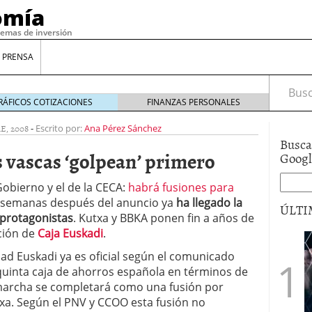
omía
temas de inversión
 PRENSA
Busca
RÁFICOS COTIZACIONES
FINANZAS PERSONALES
E, 2008
-
Escrito por:
Ana Pérez Sánchez
Busca
s vascas ‘golpean’ primero
Goog
Gobierno y el de la CECA:
habrá fusiones para
 semanas después del anuncio ya
ha llegado la
ÚLTI
 protagonistas
. Kutxa y BBKA ponen fin a años de
ación de
Caja Euskadi
.
gilidad: ¿Por qué el Préstamo Promotor privado
ad Euskadi ya es oficial según el comunicado
12 de diciembre de 2025
quinta caja de ahorros española en términos de
mo aprovechar esta opción para gestionar tus
n marcha se completará como una fusión por
re de 2025
txa. Según el PNV y CCOO esta fusión no
ambién es una decisión financiera: cómo anticiparte