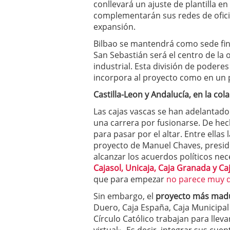
conllevará un ajuste de plantilla e
a los costes
21 de novie
complementarán sus redes de oficin
¿Cuánto cuesta un soft
expansión.
Bilbao se mantendrá como sede fin
San Sebastián será el centro de la 
industrial. Esta división de poder
incorpora al proyecto como en un p
Castilla-Leon y Andalucía, en la cola
Las cajas vascas se han adelantado 
una carrera por fusionarse. De hec
para pasar por el altar. Entre ellas 
proyecto de Manuel Chaves, presid
alcanzar los acuerdos políticos nec
Cajasol, Unicaja, Caja Granada y C
que para empezar
no parece muy d
Sin embargo, el
proyecto más mad
Duero, Caja España, Caja Municipal 
Círculo Católico trabajan para lle