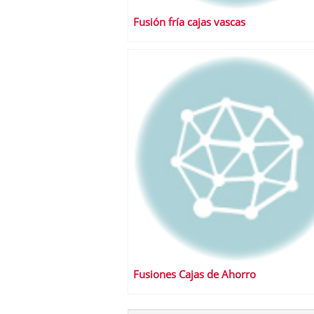
Fusión fría cajas vascas
Fusiones Cajas de Ahorro