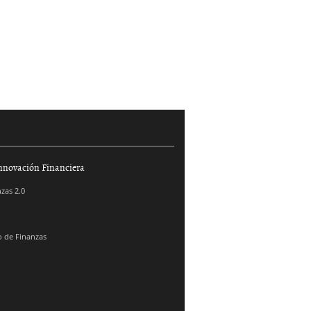
nnovación Financiera
zas 2.0
 de Finanzas