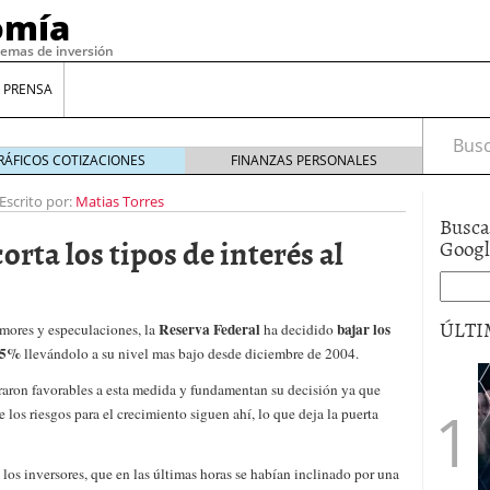
omía
temas de inversión
 PRENSA
Busca
RÁFICOS COTIZACIONES
FINANZAS PERSONALES
Escrito por:
Matias Torres
Busca
orta los tipos de interés al
Goog
ÚLTI
Reserva Federal
bajar los
umores y especulaciones, la
ha decidido
25%
llevándolo a su nivel mas bajo desde diciembre de 2004.
raron favorables a esta medida y fundamentan su decisión ya que
gilidad: ¿Por qué el Préstamo Promotor privado
 los riesgos para el crecimiento siguen ahí, lo que deja la puerta
12 de diciembre de 2025
mo aprovechar esta opción para gestionar tus
re de 2025
 los inversores, que en las últimas horas se habían inclinado por una
ambién es una decisión financiera: cómo anticiparte