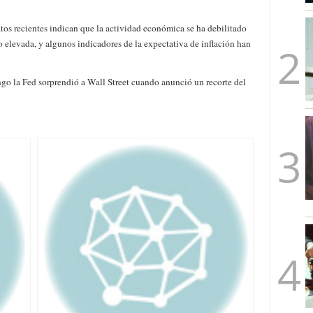
mbre de 2025
ware punto de venta?
3 de octubre de 2025
atos recientes indican que la actividad económica se ha debilitado
o elevada, y algunos indicadores de la expectativa de inflación han
o la Fed sorprendió a Wall Street cuando anunció un recorte del