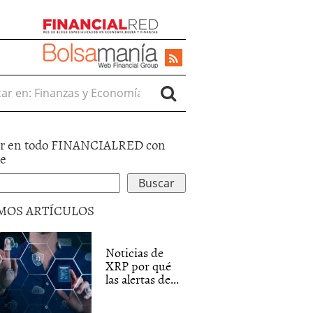
r en:
r en todo FINANCIALRED con
le
MOS ARTÍCULOS
Noticias de
XRP por qué
las alertas de...