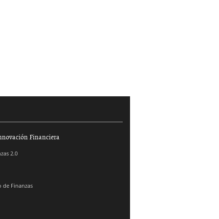
nnovación Financiera
zas 2.0
 de Finanzas