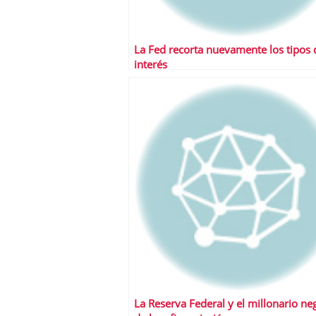
La Fed recorta nuevamente los tipos 
interés
La Reserva Federal y el millonario ne