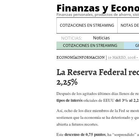
Finanzas y Econ
Finanzas personales, productos de ahorro, sis
COTIZACIONES EN STREAMING
NOTAS DE
Noticias
NOTICIAS:
de XRP
COTIZACIONES EN STREAMING
G
por qué
las
ECONOMÍA
INFORMACION
|
19 MARZO, 2008
-
alertas
La Reserva Federal rec
de
whales
2,25%
suelen
llegar
Después de los agitados últimos días llenos de r
tarde
16
de abril
tipos de interés
del 3% al 2,
oficiales de EEUU
de 2026
Así, ocho de los diez miembros de la Fed se most
Comparativa Costes vs A
sostienen que la economía se ha deteriorado y que
acelera la rentabilidad?
abierta a futuros recortes.
Meses sin intereses: Có
compras
24 de noviemb
descenso de 0,75 puntos
Este
, ha “sorprendido” a
Planificar tu herencia t