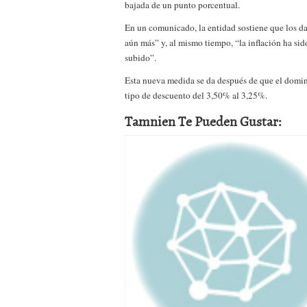
bajada de un punto porcentual.
a los costes
21 de novie
¿Cuánto cuesta un soft
En un comunicado, la entidad sostiene que l
os d
aún más” y, al mismo tiempo, “la inflación ha sid
subido”.
Esta nueva medida se da después de que el
doming
tipo de descuento del 3,50% al 3,25%.
Tamnien Te Pueden Gustar: