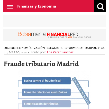
Toggle
Finanzas y Economía
navigation
DINERO
ECONOMÍA
EVASIÓN FISCAL
IMPUESTOS
MOROSIDAD
POLITICA
|
19 MARZO, 2010
-
Escrito por:
Ana Pérez Sánchez
Fraude tributario Madrid