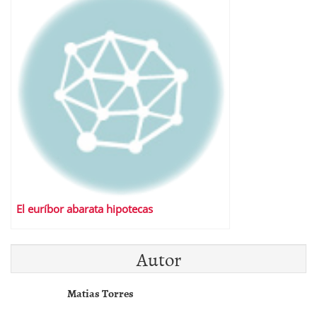
El euríbor abarata hipotecas
Autor
Matias Torres