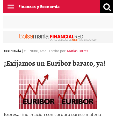
Toggle
Finanzas y Economía
navigation
ECONOMÍA
|
11 ENERO, 2010
-
Escrito por:
Matias Torres
¡Exijamos un Euribor barato, ya!
Expresar indignación con cordura parece materia