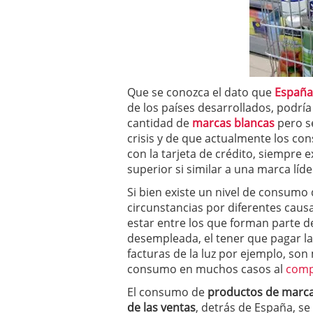
a los costes
21 de novie
¿Cuánto cuesta un soft
Que se conozca el dato que
España
de los países desarrollados, podrí
cantidad de
marcas blancas
pero s
crisis y de que actualmente los c
con la tarjeta de crédito, siempre 
superior si similar a una marca líd
Si bien existe un nivel de consumo 
circunstancias por diferentes caus
estar entre los que forman parte d
desempleada, el tener que pagar la
facturas de la luz por ejemplo, son 
consumo en muchos casos al
compr
El consumo de
productos de marc
de las ventas
, detrás de España, se