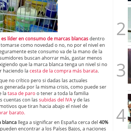
mbre de 2025
ware punto de venta?
3 de octubre de 2025
 es líder en consumo de marcas blancas
dentro
a tomarse como novedad o no, no por el nivel en
eguramente este consumo va de la mano de la
onsumidores buscan ahorrar más, gastar menos
exigiendo que la marca blanca tenga un nivel si no
er haciendo la
cesta de la compra más barata
.
que no crítico pero si dadas las actuales
as generada por la misma crisis, como puede ser
e la
tasa de paro
o tener a toda la familia
s cuentas con las
subidas del IVA
y de las
motivos que tiran hacia abajo el nivel de
ar barato.
a blanca
llega a significar en España cerca del
40%
 pueden encontrar a los Países Bajos, a naciones