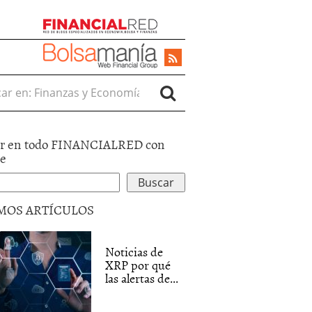
r en:
r en todo FINANCIALRED con
le
MOS ARTÍCULOS
Noticias de
XRP por qué
las alertas de...