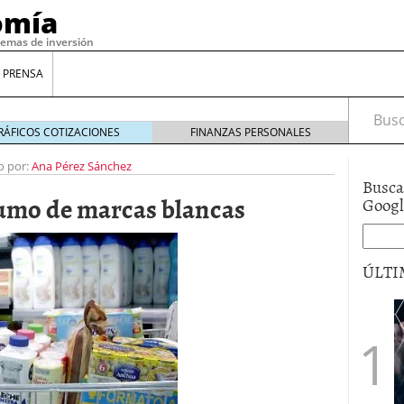
omía
temas de inversión
 PRENSA
Busca
RÁFICOS COTIZACIONES
FINANZAS PERSONALES
o por:
Ana Pérez Sánchez
Busca
sumo de marcas blancas
Goog
ÚLTI
gilidad: ¿Por qué el Préstamo Promotor privado
12 de diciembre de 2025
mo aprovechar esta opción para gestionar tus
re de 2025
ambién es una decisión financiera: cómo anticiparte