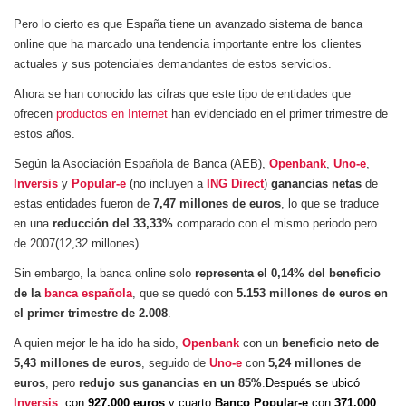
Pero lo cierto es que España tiene un avanzado sistema de banca
online que ha marcado una tendencia importante entre los clientes
actuales y sus potenciales demandantes de estos servicios.
Ahora se han conocido las cifras que este tipo de entidades que
ofrecen
productos en Internet
han evidenciado en el primer trimestre de
estos años.
Según la Asociación Española de Banca (AEB),
Openbank
,
Uno-e
,
Inversis
y
Popular-e
(no incluyen a
ING Direct
)
ganancias netas
de
estas entidades fueron de
7,47 millones de euros
, lo que se traduce
en una
reducción del 33,33%
comparado con el mismo periodo pero
de 2007(12,32 millones).
Sin embargo, la banca online solo
representa el 0,14% del beneficio
de la
banca española
, que se quedó con
5.153 millones de euros en
el primer trimestre de 2.008
.
A quien mejor le ha ido ha sido,
Openbank
con un
beneficio neto de
5,43 millones de euros
, seguido de
Uno-e
con
5,24 millones de
euros
, pero
redujo sus ganancias en un 85%
.
Después se ubicó
Inversis
, con
927.000 euros
y cuarto
Banco Popular-e
con
371.000