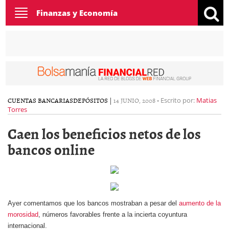
Toggle
Finanzas y Economía
navigation
CUENTAS BANCARIAS
DEPÓSITOS
|
14 JUNIO, 2008
-
Escrito por:
Matias
Torres
Caen los beneficios netos de los
bancos online
Ayer comentamos que los bancos mostraban a pesar del
aumento de la
morosidad
, números favorables frente a la incierta coyuntura
internacional.